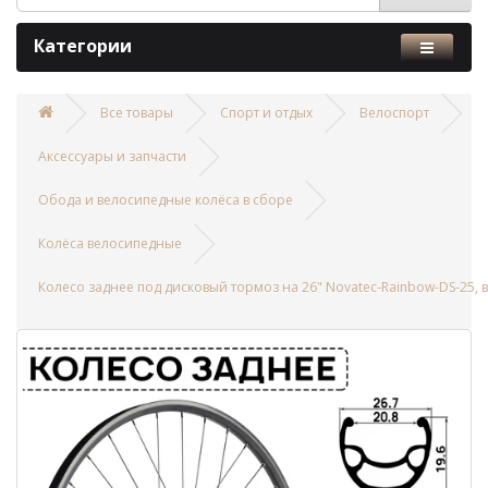
Категории
Все товары
Спорт и отдых
Велоспорт
Аксессуары и запчасти
Обода и велосипедные колёса в сборе
Колёса велосипедные
Колесо заднее под дисковый тормоз на 26" Novatec-Rainbow-DS-25, в