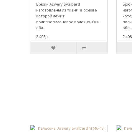
Брюки Aswery Svalbard
Брюк
изготовлены из ткани, в основе
изго
которой лежит
кото
полипропиленовое волокно. Они
поли
обл..
обл..
2 408р.
2 408