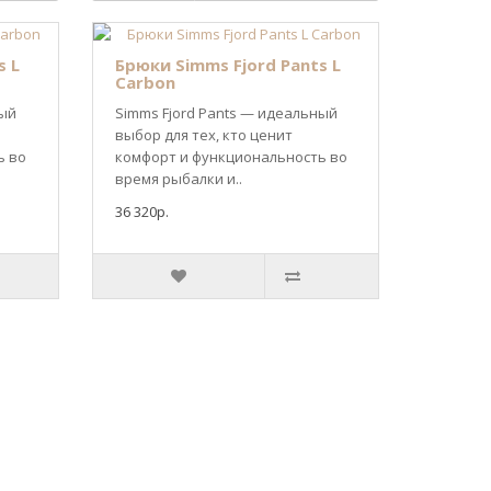
s L
Брюки Simms Fjord Pants L
Carbon
ный
Simms Fjord Pants — идеальный
выбор для тех, кто ценит
ь во
комфорт и функциональность во
время рыбалки и..
36 320р.