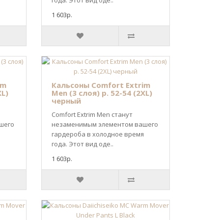
года. Этот вид оде..
1 603р.
im
Кальсоны Comfort Extrim
XL)
Men (3 слоя) р. 52-54 (2XL)
черный
Comfort Extrim Men станут
шего
незаменимым элементом вашего
гардероба в холодное время
года. Этот вид оде..
1 603р.