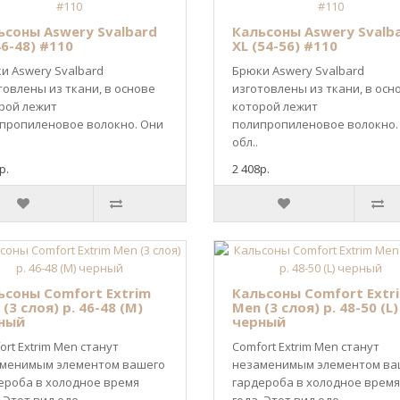
ьсоны Aswery Svalbard
Кальсоны Aswery Svalb
46-48) #110
XL (54-56) #110
и Aswery Svalbard
Брюки Aswery Svalbard
товлены из ткани, в основе
изготовлены из ткани, в осн
рой лежит
которой лежит
пропиленовое волокно. Они
полипропиленовое волокно.
обл..
р.
2 408р.
ьсоны Comfort Extrim
Кальсоны Comfort Extr
(3 слоя) р. 46-48 (M)
Men (3 слоя) р. 48-50 (L)
ный
черный
ort Extrim Men станут
Comfort Extrim Men станут
менимым элементом вашего
незаменимым элементом ва
ероба в холодное время
гардероба в холодное время