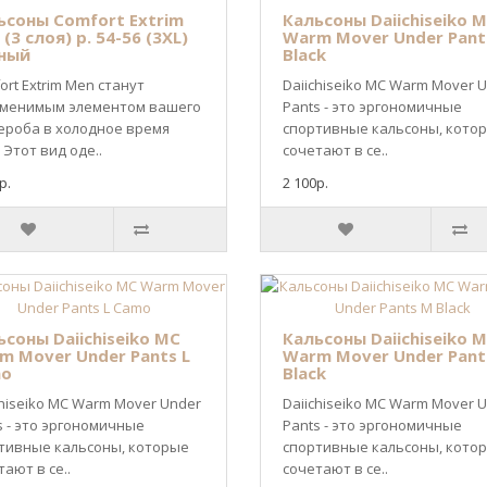
ьсоны Comfort Extrim
Кальсоны Daiichiseiko 
(3 слоя) р. 54-56 (3XL)
Warm Mover Under Pant
ный
Black
ort Extrim Men станут
Daiichiseiko MC Warm Mover 
менимым элементом вашего
Pants - это эргономичные
ероба в холодное время
спортивные кальсоны, кото
 Этот вид оде..
сочетают в се..
р.
2 100р.
ьсоны Daiichiseiko MC
Кальсоны Daiichiseiko 
m Mover Under Pants L
Warm Mover Under Pant
o
Black
chiseiko MC Warm Mover Under
Daiichiseiko MC Warm Mover 
s - это эргономичные
Pants - это эргономичные
тивные кальсоны, которые
спортивные кальсоны, кото
ают в се..
сочетают в се..