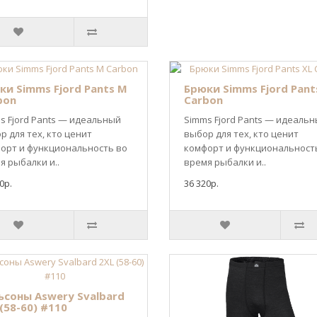
ки Simms Fjord Pants M
Брюки Simms Fjord Pant
bon
Carbon
s Fjord Pants — идеальный
Simms Fjord Pants — идеаль
р для тех, кто ценит
выбор для тех, кто ценит
орт и функциональность во
комфорт и функциональност
я рыбалки и..
время рыбалки и..
0р.
36 320р.
ьсоны Aswery Svalbard
(58-60) #110