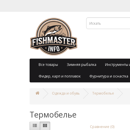
Все товары
Зимняя рыбалка
Инструменты 
Фидер, карп и поплавок
Фурнитура и оснастка
Одежда и обувь
Термобелье
Термобелье
Сравнение (0)