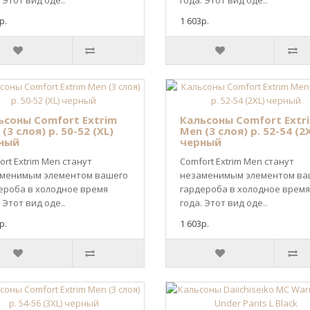
 Этот вид оде..
года. Этот вид оде..
р.
1 603р.
ьсоны Comfort Extrim
Кальсоны Comfort Extr
(3 слоя) р. 50-52 (XL)
Men (3 слоя) р. 52-54 (2
ный
черный
ort Extrim Men станут
Comfort Extrim Men станут
менимым элементом вашего
незаменимым элементом ва
ероба в холодное время
гардероба в холодное время
 Этот вид оде..
года. Этот вид оде..
р.
1 603р.