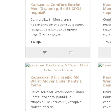
Кальсоны Comfort Extrim
Кал
Men (3 слоя) р. 54-56 (3XL)
Men 
черный
чер
Comfort Extrim Men станут
Comf
незаменимым элементом вашего
неза
гардероба в холодное время
гард
года. Этот вид оде..
года.
1 603р.
1 603
Кальсоны Daiichiseiko MC
Кал
Warm Mover Under Pants L
War
Camo
Cam
Daiichiseiko MC Warm Mover Under
Daii
Pants - это эргономичные
Pant
спортивные кальсоны, которые
спор
сочетают в се..
сочет