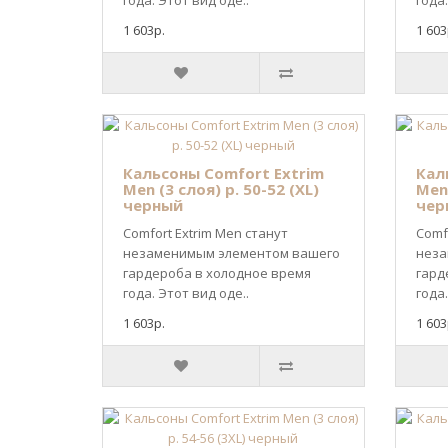
года. Этот вид оде..
года.
1 603р.
1 603
Кальсоны Comfort Extrim
Кал
Men (3 слоя) р. 50-52 (XL)
Men 
черный
чер
Comfort Extrim Men станут
Comf
незаменимым элементом вашего
неза
гардероба в холодное время
гард
года. Этот вид оде..
года.
1 603р.
1 603