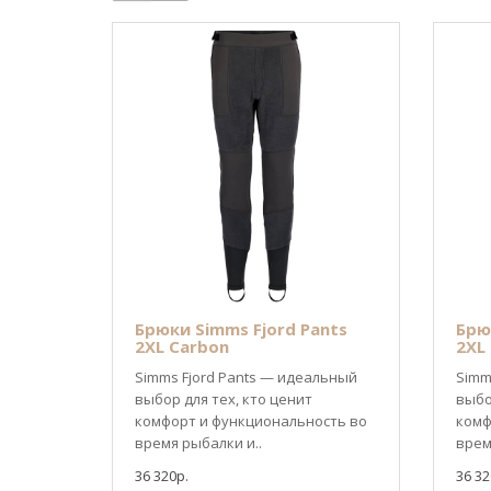
Брюки Simms Fjord Pants
Брю
2XL Carbon
2XL
Simms Fjord Pants — идеальный
Simm
выбор для тех, кто ценит
выбо
комфорт и функциональность во
комф
время рыбалки и..
врем
36 320р.
36 32