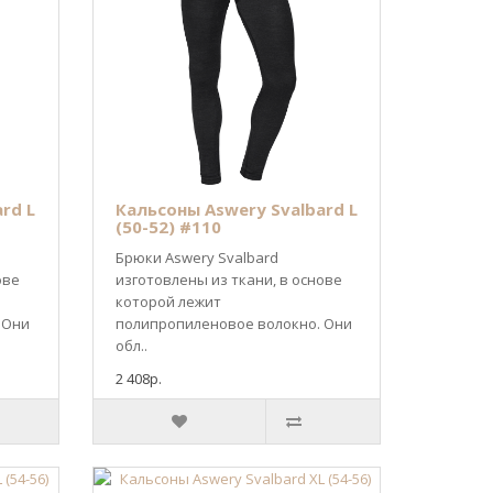
rd L
Кальсоны Aswery Svalbard L
(50-52) #110
Брюки Aswery Svalbard
ове
изготовлены из ткани, в основе
которой лежит
 Они
полипропиленовое волокно. Они
обл..
2 408р.