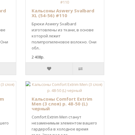
ard
Кальсоны Aswery Svalbard
XL (54-56) #110
Брюки Aswery Svalbard
ове
изготовлены из ткани, в основе
которой лежит
 Они
полипропиленовое волокно. Они
обл..
2 408р.
im
Кальсоны Comfort Extrim
Men (3 слоя) р. 48-50 (L)
черный
Comfort Extrim Men станут
шего
незаменимым элементом вашего
гардероба в холодное время