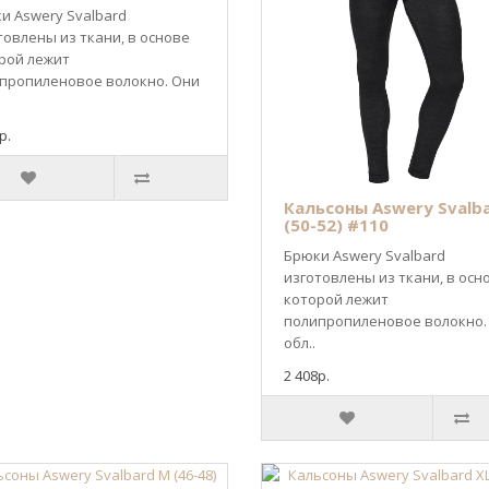
и Aswery Svalbard
товлены из ткани, в основе
рой лежит
пропиленовое волокно. Они
р.
Кальсоны Aswery Svalba
(50-52) #110
Брюки Aswery Svalbard
изготовлены из ткани, в осн
которой лежит
полипропиленовое волокно.
обл..
2 408р.