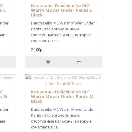
MC
Кальсоны Daiichiseiko MC
s L
Warm Mover Under Pants L
Black
Under
Daiichiseiko MC Warm Mover Under
Pants - это эргономичные
рые
спортивные кальсоны, которые
сочетают в се..
2 100р.
MC
Кальсоны Daiichiseiko MC
s M
Warm Mover Under Pants M
Black
Under
Daiichiseiko MC Warm Mover Under
Pants - это эргономичные
рые
спортивные кальсоны, которые
сочетают в се..