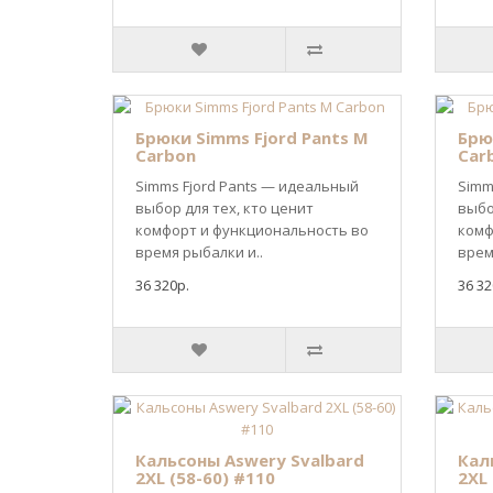
Брюки Simms Fjord Pants M
Брю
Carbon
Car
Simms Fjord Pants — идеальный
Simm
выбор для тех, кто ценит
выбо
комфорт и функциональность во
комф
время рыбалки и..
врем
36 320р.
36 32
Кальсоны Aswery Svalbard
Кал
2XL (58-60) #110
2XL 