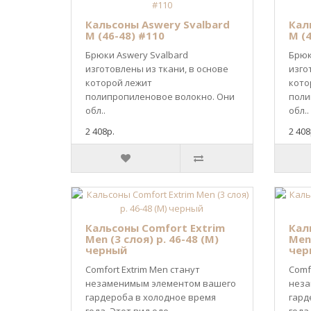
Кальсоны Aswery Svalbard
Кал
M (46-48) #110
M (
Брюки Aswery Svalbard
Брюк
изготовлены из ткани, в основе
изго
которой лежит
кото
полипропиленовое волокно. Они
поли
обл..
обл..
2 408р.
2 408
Кальсоны Comfort Extrim
Кал
Men (3 слоя) р. 46-48 (M)
Men 
черный
чер
Comfort Extrim Men станут
Comf
незаменимым элементом вашего
неза
гардероба в холодное время
гард