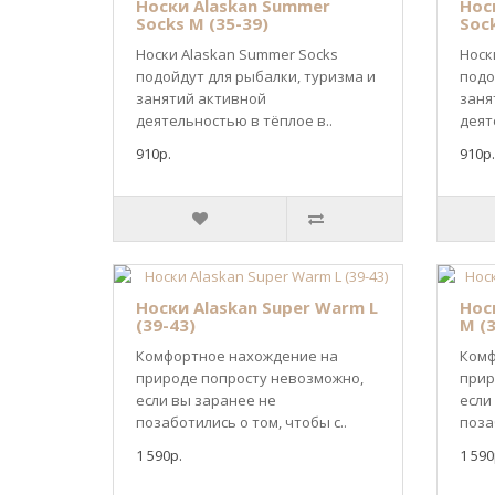
Носки Alaskan Summer
Нос
Socks M (35-39)
Sock
Носки Alaskan Summer Socks
Носк
подойдут для рыбалки, туризма и
подо
занятий активной
заня
деятельностью в тёплое в..
деят
910р.
910р.
Носки Alaskan Super Warm L
Нос
(39-43)
M (3
Комфортное нахождение на
Комф
природе попросту невозможно,
прир
если вы заранее не
если
позаботились о том, чтобы с..
поза
1 590р.
1 590