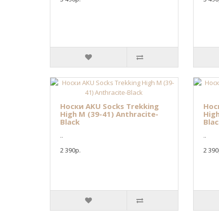
Носки AKU Socks Trekking
Нос
High M (39-41) Anthracite-
High
Black
Blac
..
..
2 390р.
2 390