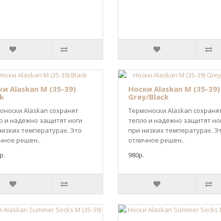
и Alaskan M (35-39)
Носки Alaskan M (35-39)
k
Grey/Black
оноски Alaskan сохранят
Термоноски Alaskan сохраня
о и надежно защитят ноги
тепло и надежно защитят но
низких температурах. Это
при низких температурах. Э
чное решен..
отличное решен..
р.
980р.