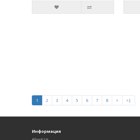
1
2
3
4
5
6
7
8
>
>|
Информация
About Us