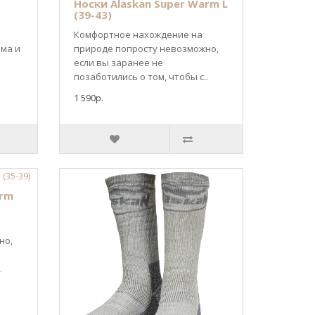
Носки Alaskan Super Warm L
(39-43)
Комфортное нахождение на
зма и
природе попросту невозможно,
если вы заранее не
позаботились о том, чтобы с..
1 590р.
arm
но,
.