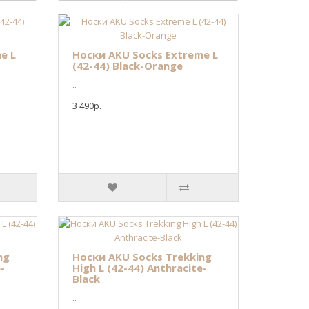
e L
Носки AKU Socks Extreme L
(42-44) Black-Orange
..
3 490р.
ng
Носки AKU Socks Trekking
-
High L (42-44) Anthracite-
Black
..