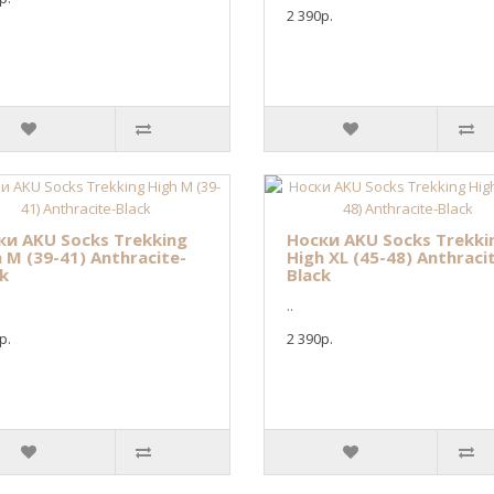
2 390р.
ки AKU Socks Trekking
Носки AKU Socks Trekki
 M (39-41) Anthracite-
High XL (45-48) Anthraci
k
Black
..
р.
2 390р.