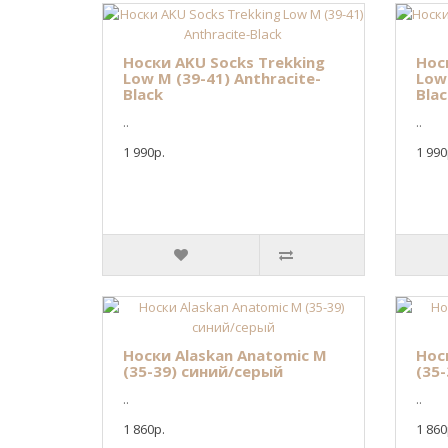
Носки AKU Socks Trekking
Нос
Low M (39-41) Anthracite-
Low 
Black
Blac
..
..
1 990р.
1 990
Носки Alaskan Anatomic M
Нос
(35-39) синий/серый
(35
..
..
1 860р.
1 860