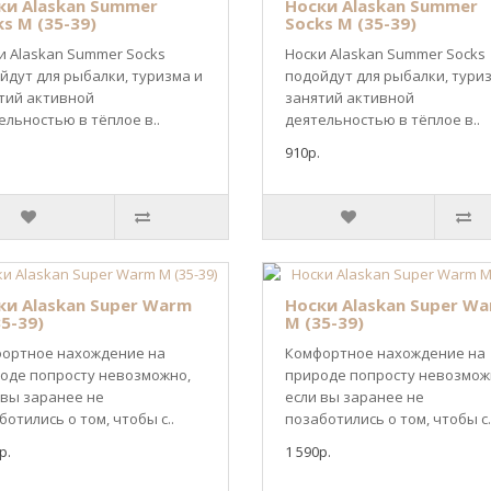
ки Alaskan Summer
Носки Alaskan Summer
s M (35-39)
Socks M (35-39)
и Alaskan Summer Socks
Носки Alaskan Summer Socks
йдут для рыбалки, туризма и
подойдут для рыбалки, тури
тий активной
занятий активной
ельностью в тёплое в..
деятельностью в тёплое в..
910р.
ки Alaskan Super Warm
Носки Alaskan Super W
5-39)
M (35-39)
ортное нахождение на
Комфортное нахождение на
оде попросту невозможно,
природе попросту невозмож
 вы заранее не
если вы заранее не
ботились о том, чтобы с..
позаботились о том, чтобы с.
р.
1 590р.