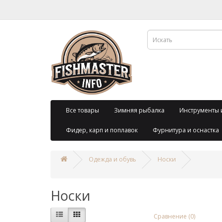
Все товары
Зимняя рыбалка
Инструменты 
Фидер, карп и поплавок
Фурнитура и оснастка
Одежда и обувь
Носки
Носки
Сравнение (0)