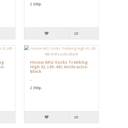
2 390р.
ng
Носки AKU Socks Trekking
te-
High XL (45-48) Anthracite-
Black
..
2 390р.