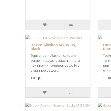
Носки Alaskan M (35-39)
Носк
Black
Blac
Термоноски Alaskan сохранят
Терм
тепло и надежно защитят ноги
тепл
при низких температурах. Это
при 
отличное решен..
отли
1 030р.
1 030