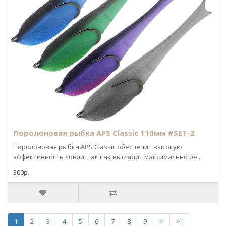
Поролоновая рыбка APS Classic 110мм #SET-2
Поролоновая рыбка APS Classic обеспечит высокую
эффективность ловли, так как выглядит максимально ре..
300р.
1
2
3
4
5
6
7
8
9
>
>|