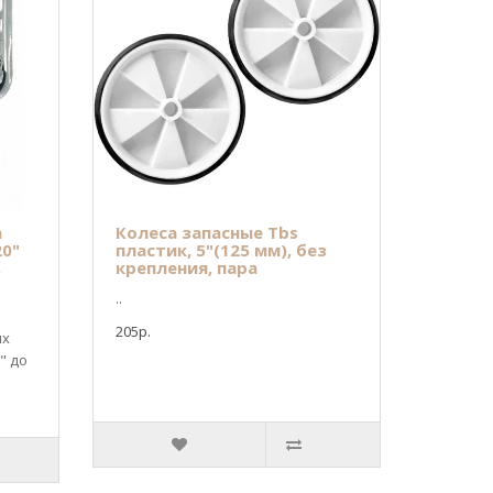
а
Колеса запасные Tbs
20"
пластик, 5"(125 мм), без
,
крепления, пара
..
205р.
их
" до