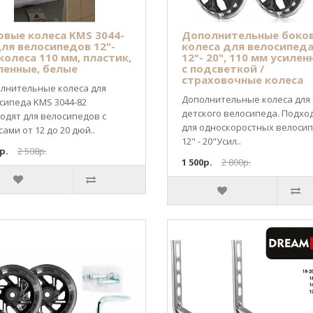
овые колеса KMS 3044-
Дополнительные боко
для велосипедов 12"-
колеса для велосипед
 колеса 110 мм, пластик,
12"- 20", 110 мм усилен
ленные, белые
с подсветкой /
страховочные колеса
лнительные колеса для
Дополнительные колеса для
сипеда KMS 3044-82
детского велосипеда. Подхо
одят для велосипедов с
для односкоростных велоси
ами от 12 до 20 дюй..
12" - 20"Усил..
р.
2 508р.
1 500р.
2 800р.