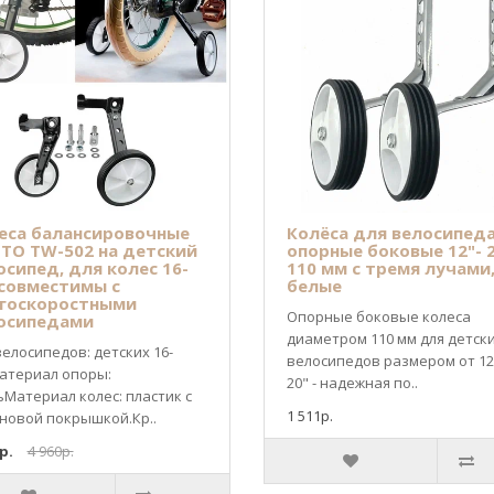
еса балансировочные
Колёса для велосипед
STO TW-502 на детский
опорные боковые 12"- 
осипед, для колес 16-
110 мм с тремя лучами
 совместимы с
белые
госкоростными
Опорные боковые колеса
осипедами
диаметром 110 мм для детск
велосипедов: детских 16-
велосипедов размером от 12
атериал опоры:
20" - надежная по..
ьМатериал колес: пластик c
1 511р.
новой покрышкой.Кр..
р.
4 960р.