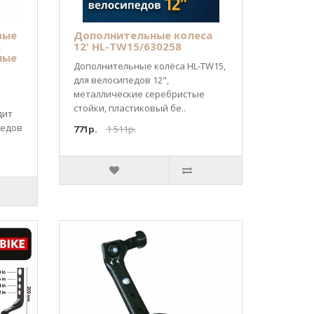
вые
Дополнительные колеса
а
12' HL-TW15/630258
ные
Дополнительные колёса HL-TW15,
для велосипедов 12",
металлические серебристые
стойки, пластиковый бе..
дит
педов
771р.
1 511р.