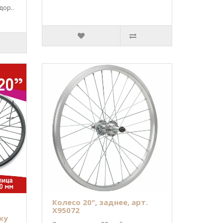
дор..
Колесо 20", заднее, арт.
Х95072
ку