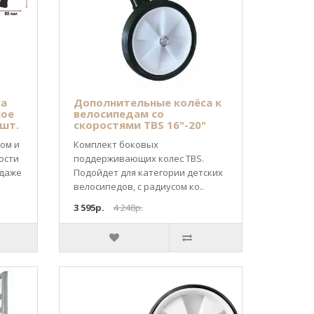
са
Дополнительные колёса к
ное
велосипедам со
 шт.
скоростями TBS 16"-20"
ом и
Комплект боковых
ости
поддерживающих колес TBS.
 даже
Подойдет для категории детских
велосипедов, с радиусом ко..
3 595р.
4 248р.