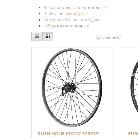
Боковые колёса велосипедные
Колёса велосипедные
Мотор-колёса велосипедные
Ободья велосипедные
Сравнение (0)
RUSH HOUR PDV27 335839
RUS