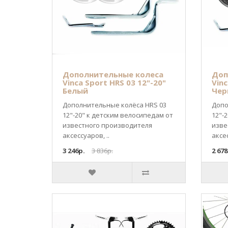
Дополнительные колеса
Доп
Vinca Sport HRS 03 12"-20"
Vinc
Белый
Чер
Дополнительные колёса HRS 03
Допо
12"-20" к детским велосипедам от
12"-
известного производителя
изве
аксессуаров, ..
аксес
3 246р.
3 836р.
2 678