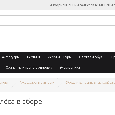
Информационный сайт сравнения цен и об
и аксессуары
Кемпинг
Лески и шнуры
Одежда и обувь
П
Хранение и транспортировка
Электроника
спорт
Аксессуары и запчасти
Обода и велосипедные колёса 
лёса в сборе