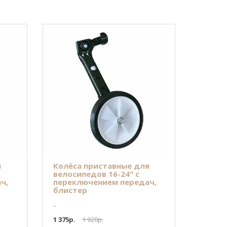
я
Колёса приставные для
велосипедов 16-24" с
ч,
переключением передач,
блистер
..
1 375р.
1 920р.