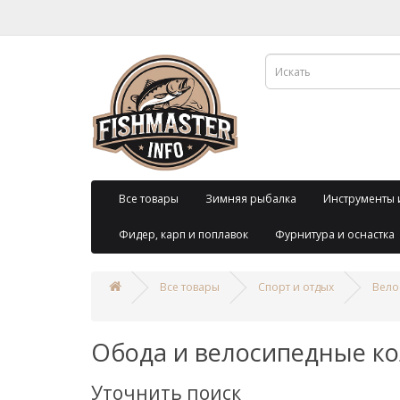
Все товары
Зимняя рыбалка
Инструменты 
Фидер, карп и поплавок
Фурнитура и оснастка
Все товары
Спорт и отдых
Вело
Обода и велосипедные ко
Уточнить поиск