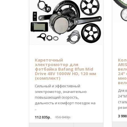
Кареточный
Кол
электромотор для
ARI
фэтбайка Bafang 8fun Mid
вел
Drive 48V 1000W HD, 120 мм
24"
(комплект)
мно
вел
Сильный и эффективный
Для 
электромотор, значительно
24"М
повышающий скорость,
стал
дальность и комфорт поездок на
рези
..
3 990
112 035р.
156 849р.