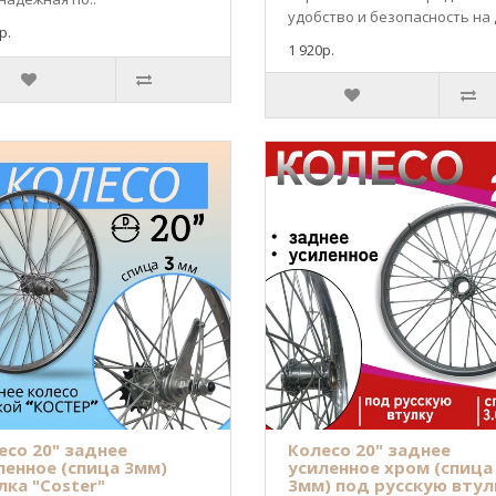
удобство и безопасность на 
р.
1 920р.
есо 20" заднее
Колесо 20" заднее
ленное (спица 3мм)
усиленное хром (спица
лка "Сoster"
3мм) под русскую втул