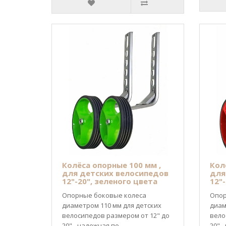
Колёса опорные 100 мм ,
Кол
для детских велосипедов
для
12"-20", зеленого цвета
12"
Опорные боковые колеса
Опор
диаметром 110 мм для детских
диам
велосипедов размером от 12" до
вело
20" - надежная по..
20" -