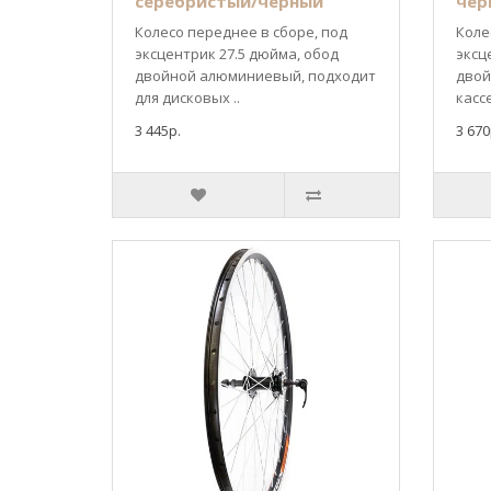
серебристый/черный
чер
Колесо переднее в сборе, под
Коле
эксцентрик 27.5 дюйма, обод
эксц
двойной алюминиевый, подходит
двой
для дисковых ..
кассе
3 445р.
3 670