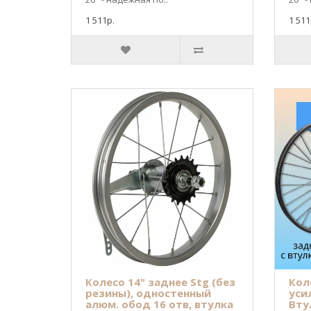
1 511р.
1 511
Колесо 14" заднее Stg (без
Кол
резины), одностенный
уси
алюм. обод 16 отв, втулка
Вту