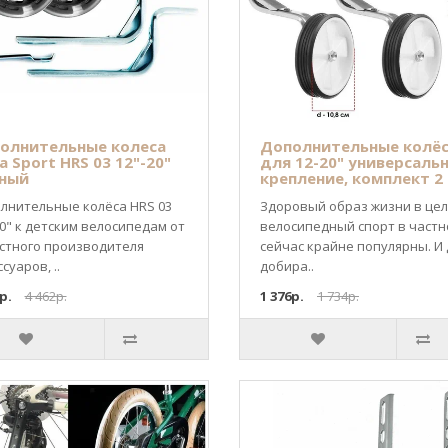
олнительные колеса
Дополнительные колё
a Sport HRS 03 12"-20"
для 12-20" универсаль
ный
крепление, комплект 2
лнительные колёса HRS 03
Здоровый образ жизни в цел
20" к детским велосипедам от
велосипедный спорт в частн
стного производителя
сейчас крайне популярны. И
суаров, ..
добира..
р.
4 462р.
1 376р.
1 734р.