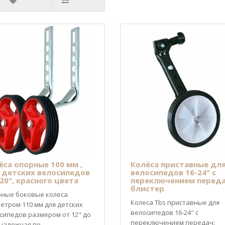
ёса опорные 100 мм ,
Колёса приставные дл
 детских велосипедов
велосипедов 16-24" с
-20", красного цвета
переключением переда
блистер
ные боковые колеса
Колеса Tbs приставные для
етром 110 мм для детских
велосипедов 16-24" с
сипедов размером от 12" до
переключением передач:
 надежная по..