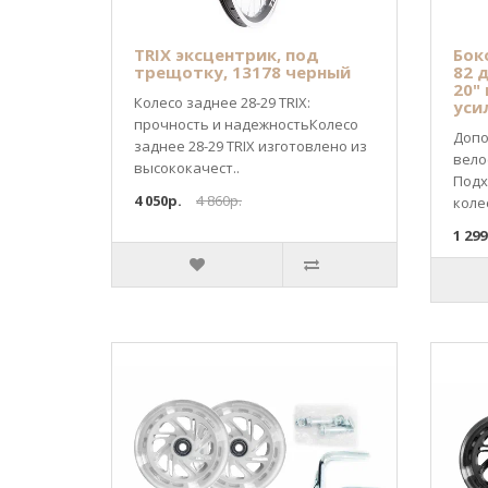
TRIX эксцентрик, под
Бок
трещотку, 13178 черный
82 
20"
Колесо заднее 28-29 TRIX:
уси
прочность и надежностьКолесо
Допо
заднее 28-29 TRIX изготовлено из
вело
высококачест..
Подх
4 050р.
4 860р.
колес
1 299