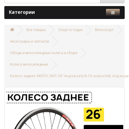
Категории
Все товары
Спорт и отдых
Велоспорт
Аксессуары и запчасти
Обода и велосипедные колёса в сборе
Колёса велосипедные
Колесо заднее ARISTO 26VT 26" под кассету 8-10 скоростей, под экс