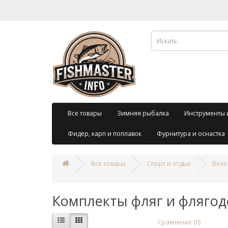
Все товары
Зимняя рыбалка
Инструменты 
Фидер, карп и поплавок
Фурнитура и оснастка
Все товары
Спорт и отдых
Вело
Комплекты фляг и фляго
Сравнение (0)