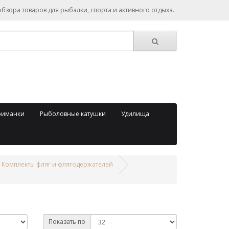
зора товаров для рыбалки, спорта и активного отдыха.
риманки
Рыболовные катушки
Удилища
Комплекты фляг и флягодержателей
Показать по