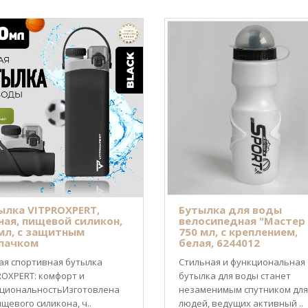
ылка VITPROXPERT,
Бутылка для воды
ная, пищевой силикон,
велосипедная "Мастер К
мл, с защитным
750 мл, с креплением,
пачком
белая, 6244012
ая спортивная бутылка
Стильная и функциональная
ROXPERT: комфорт и
бутылка для воды станет
циональностьИзготовлена
незаменимым спутником для
ищевого силикона, ч..
людей, ведущих активный ..