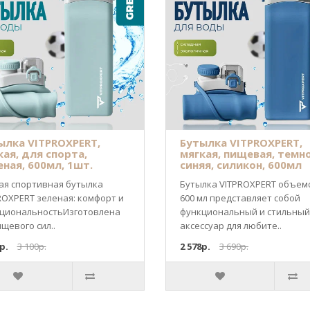
ылка VITPROXPERT,
Бутылка VITPROXPERT,
кая, для спорта,
мягкая, пищевая, темн
еная, 600мл, 1шт.
синяя, силикон, 600мл
ая спортивная бутылка
Бутылка VITPROXPERT объем
ROXPERT зеленая: комфорт и
600 мл представляет собой
циональностьИзготовлена
функциональный и стильный
ищевого сил..
аксессуар для любите..
р.
3 100р.
2 578р.
3 690р.