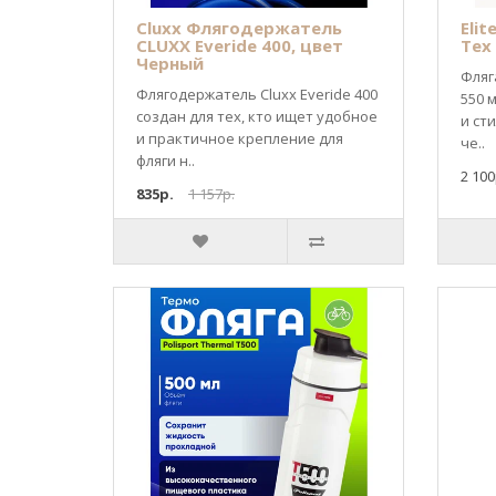
Cluxx Флягодержатель
Elit
CLUXX Everide 400, цвет
Tex
Черный
Фляга
Флягодержатель Cluxx Everide 400
550 
создан для тех, кто ищет удобное
и ст
и практичное крепление для
че..
фляги н..
2 100
835р.
1 157р.