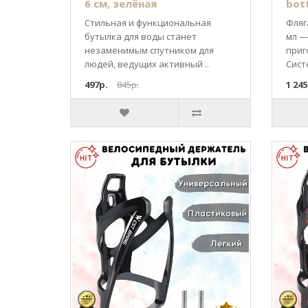
6 см, зелёная
bott
Стильная и функциональная
Фляга
бутылка для воды станет
мл —
незаменимым спутником для
приг
людей, ведущих активный ..
Систе
497р.
845р.
1 245