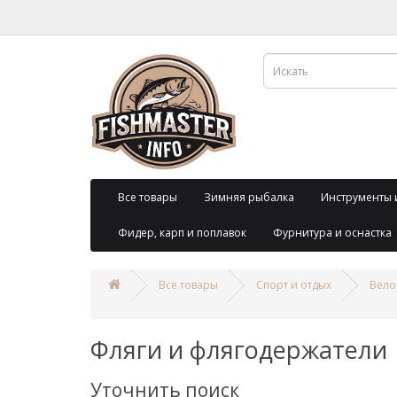
Все товары
Зимняя рыбалка
Инструменты 
Фидер, карп и поплавок
Фурнитура и оснастка
Все товары
Спорт и отдых
Вело
Фляги и флягодержатели
Уточнить поиск