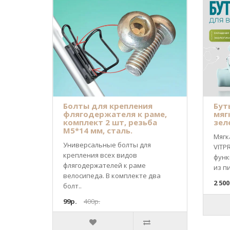
Болты для крепления
Бут
флягодержателя к раме,
мяг
комплект 2 шт, резьба
зел
М5*14 мм, сталь.
Мягк
Универсальные болты для
VITP
крепления всех видов
функ
флягодержателей к раме
из п
велосипеда. В комплекте два
2 500
болт..
99р.
400р.