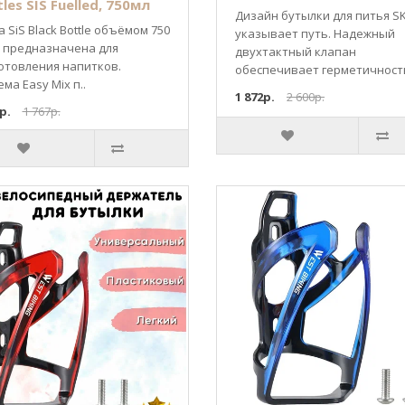
les SIS Fuelled, 750мл
Дизайн бутылки для питья S
 SiS Black Bottle объёмом 750
указывает путь. Надежный
 предназначена для
двухтактный клапан
отовления напитков.
обеспечивает герметичность
ма Easy Mix п..
1 872р.
2 600р.
р.
1 767р.