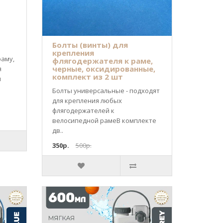
Болты (винты) для
крепления
раму,
флягодержателя к раме,
черные, оксидированные,
я
комплект из 2 шт
я
Болты универсальные - подходят
для крепления любых
флягодержателей к
велосипедной рамеВ комплекте
дв..
350р.
500р.