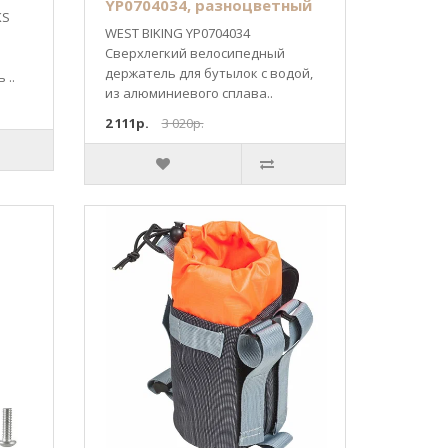
YP0704034, разноцветный
KS
WEST BIKING YP0704034
Сверхлегкий велосипедный
держатель для бутылок с водой,
 ..
из алюминиевого сплава..
2 111р.
3 020р.