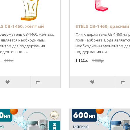
LS CB-1460, жёлтый
STELS CB-1460, красный
одержатель СВ-1460, желтый.
Флягодержатель CB-1460 на 
 является необходимым
поликарбонат. Вода являетс
ентом для поддержания
необходимым элементом дл
едеятельност..
поддержания жи..
.
600р.
1 122р.
1 363р.