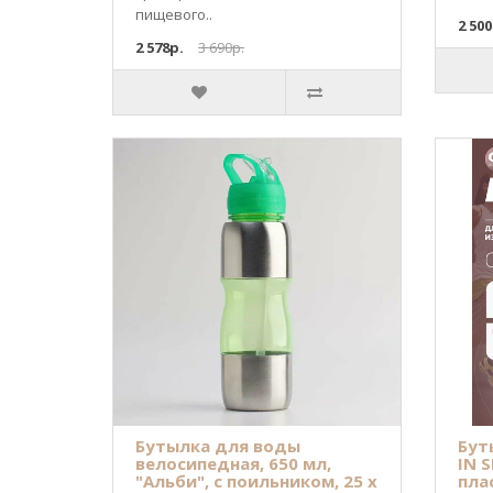
пищевого..
2 500
2 578р.
3 690р.
Бутылка для воды
Бут
велосипедная, 650 мл,
IN S
"Альби", с поильником, 25 х
пла