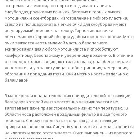
экстремальнымих видов спорта и отдыха: катания на
сноубордах, роликовых коньках, беговых и горных лыжах,
мотоциклах и скейтбордах. Изготовлена из гибкого пластика,
стекло из поликарбоната. Легкие очки для сноуборда имеют
регулируемый ремешок на голову. Горнолыжные очки
обеспечивают хороший обзор и удобны в использовании. Мото
очки являются неотъемлемой частью безопасного
экипирования для любого мотоциклиста и способствуют
комфортному, безопасному и уверенному вождению. В отличие
от очков, которые защищают только глаза, она обеспечивает
дополнительную защиту лица от обветривания, замерзания,
обгорания и попадания грязи. Очки можно носить отдельно с
балаклавой.
В маске реализована технология принудительной вентиляции,
благодаря которой линза постоянно вентилируется и не
запотевает даже при экстремально низких температурах. . В
области носа расположен воздушный фильтр в виде тонкого
поролона. Сверху очков есть отверстия для вентиляции,
прикрытые поролоном. Лицевая часть маски съемная, крепится
на клипсах и легко отстегивается. Очки выполнены из крепкого