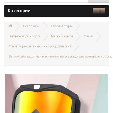
Категории
Все товары
Спорт и отдых
Зимние виды спорта
Маски и сумки
Маски
Маски горнолыжные и сноубордические
Ветро/пылезащитная маска-очки на всё лицо для мото/вело кросса