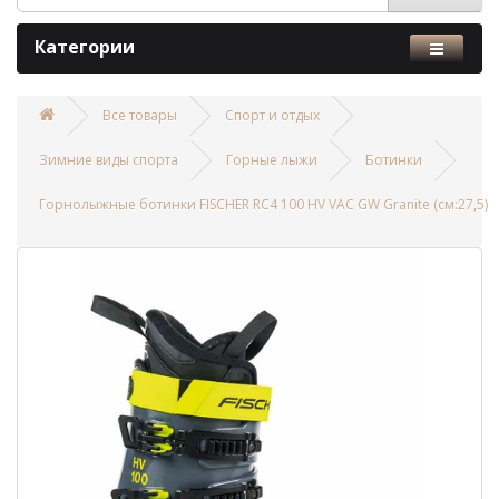
Категории
Все товары
Спорт и отдых
Зимние виды спорта
Горные лыжи
Ботинки
Горнолыжные ботинки FISCHER RC4 100 HV VAC GW Granite (см:27,5)