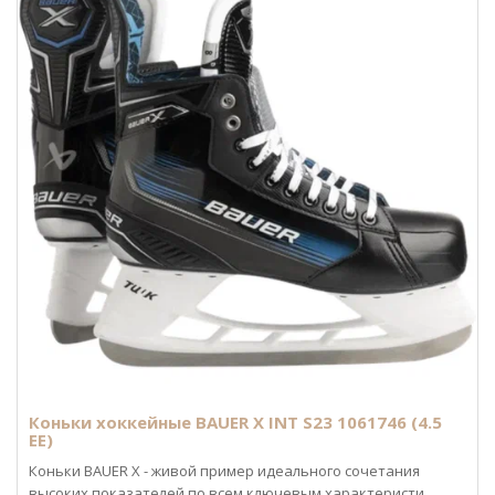
Коньки хоккейные BAUER X INT S23 1061746 (4.5
EE)
Коньки BAUER X - живой пример идеального сочетания
высоких показателей по всем ключевым характеристи..