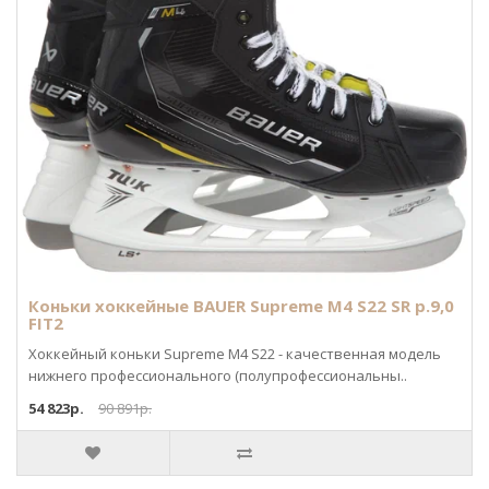
Коньки хоккейные BAUER Supreme M4 S22 SR р.9,0
FIT2
Хоккейный коньки Supreme M4 S22 - качественная модель
нижнего профессионального (полупрофессиональны..
54 823р.
90 891р.