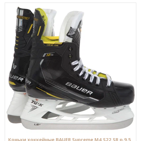
Коньки хоккейные BAUER Supreme M4 S22 SR р.9,5