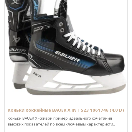
Коньки хоккейные BAUER X INT S23 1061746 (4.0 D)
Коньки BAUER X - живой пример идеального сочетания
высоких показателей по всем ключевым характеристи..