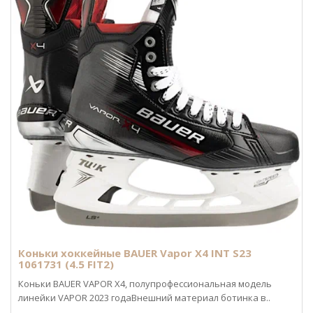
Коньки хоккейные BAUER Vapor X4 INT S23
1061731 (4.5 FIT2)
Коньки BAUER VAPOR X4, полупрофессиональная модель
линейки VAPOR 2023 годаВнешний материал ботинка в..