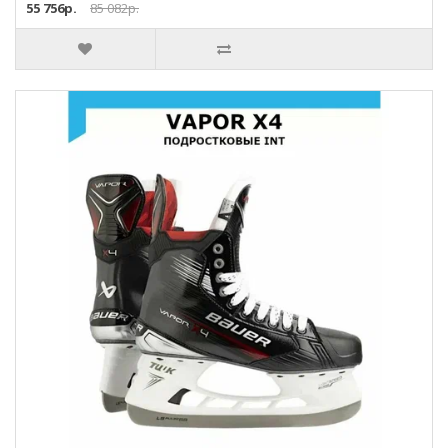
55 756р.
85 082р.