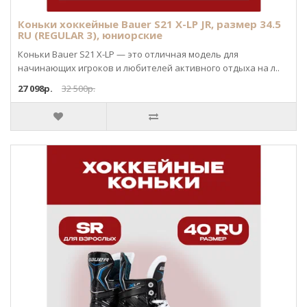
Коньки хоккейные Bauer S21 X-LP JR, размер 34.5
RU (REGULAR 3), юниорские
Коньки Bauer S21 X-LP — это отличная модель для
начинающих игроков и любителей активного отдыха на л..
27 098р.
32 500р.