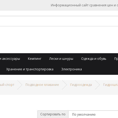
Информационный сайт сравнения цен и об
и аксессуары
Кемпинг
Лески и шнуры
Одежда и обувь
П
Хранение и транспортировка
Электроника
ый спорт
Подводное плавание
Гидроодежда
Гидрошт
Сортировать по