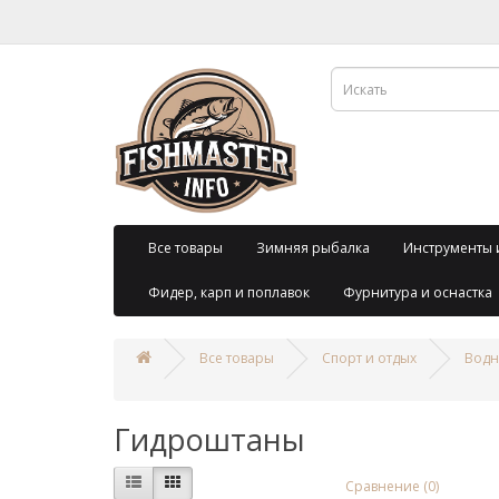
Все товары
Зимняя рыбалка
Инструменты 
Фидер, карп и поплавок
Фурнитура и оснастка
Все товары
Спорт и отдых
Водн
Гидроштаны
Сравнение (0)