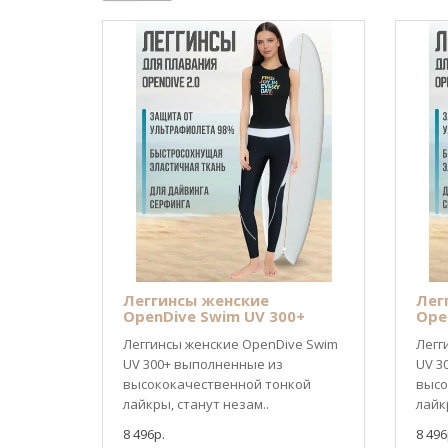
Леггинсы женские
Лег
OpenDive Swim UV 300+
Ope
Леггинсы женские OpenDive Swim
Легг
UV 300+ выполненные из
UV 3
высококачественной тонкой
высо
лайкры, станут незам..
лайк
8 496р.
8 496