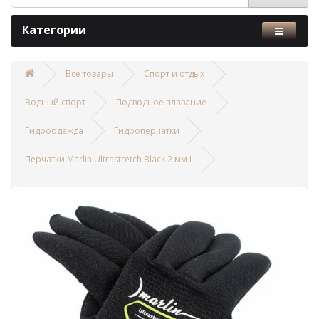
Категории
Все товары
Спорт и отдых
Водный спорт
Подводное плавание
Гидроодежда
Гидроперчатки
Перчатки Marlin Ultrastretch Black 2 мм L