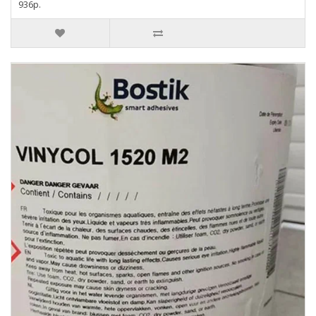
936р.