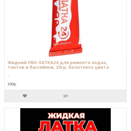
Жидкий ПВХ ЛАТКА24 для ремонта лодок,
тентов и бассейнов, 25гр, болотного цвета
..
390р.