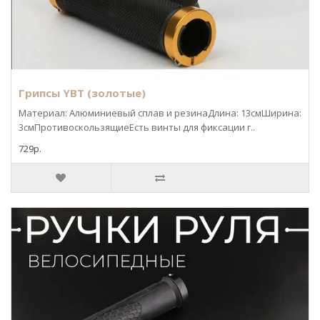
Грипсы YBT (золотые)
Материал: Алюминиевый сплав и резинаДлина: 13смШирина:
3смПротивоскользящиеЕсть винты для фиксации г..
729р.