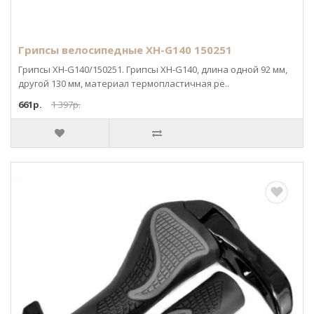
Грипсы велосипедные XH-G140 150251
Грипсы XH-G140/150251. Грипсы XH-G140, длина одной 92 мм,
другой 130 мм, материал термопластичная ре..
661р.
1 397р.