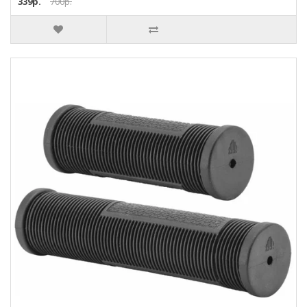
339р.
700р.