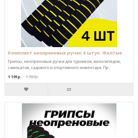
Комплект неопреновых ручек 4 штук. Желтые
Грипсы, неопреновые ручки для турников, велосипедов,
самокатов, садового и спортивного инвентаря. Пр..
1 191р.
1 787р.