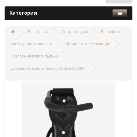
Категории
Все товары
Спорт и отдых
Велоспорт
Аксессуары и запчасти
Прочие комплектующие
Крепления велосипедные
Держатель велосипеда Cyclotech CBWH-1