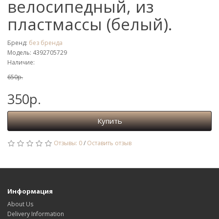
велосипедный, из
пластмассы (белый).
Бренд:
без бренда
Модель: 4392705729
Наличие:
650р.
350р.
Купить
Отзывы: 0
/
Оставить отзыв
Информация
About Us
Delivery Information