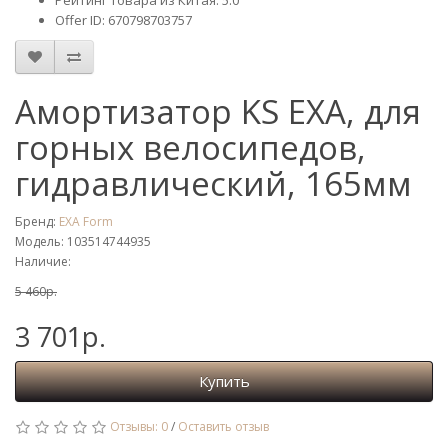
Рейтинг товара из Китая: 5.0
Offer ID: 670798703757
Амортизатор KS EXA, для
горных велосипедов,
гидравлический, 165мм
Бренд:
EXA Form
Модель: 103514744935
Наличие:
5 460р.
3 701р.
Купить
Отзывы: 0
/
Оставить отзыв