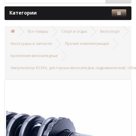
Категории
Все товары
Спорт и отдых
Велоспорт
Аксессуары и запчасти
Прочие комплектующие
Крепления велосипедные
Амортизатор KS EXA, для горных велосипедов, гидравлический, 165