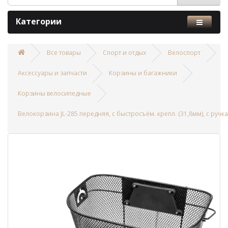
Категории
Все товары
Спорт и отдых
Велоспорт
Аксессуары и запчасти
Корзины и багажники
Корзины велосипедные
Велокорзина JL-285 передняя, с быстросъём. крепл. (31,8мм), с ручк