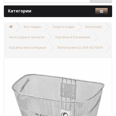
Категории
Все товары
Спорт и отдых
Велоспорт
Аксессуары и запчасти
Корзины и багажники
Корзины велосипедные
Велокорзина JL-044-4/270039