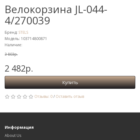
Велокорзина JL-044-
4/270039
Бренд:
STELS
Модель: 103714800871
Наличие:
3 803р.
2 482р.
Купить
Отзывы: 0
/
Оставить отзыв
Информация
About Us