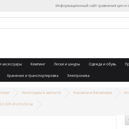
Информационный сайт сравнения цен и об
и аксессуары
Кемпинг
Лески и шнуры
Одежда и обувь
П
Хранение и транспортировка
Электроника
спорт
Аксессуары и запчасти
Корзины и багажники
Ко
LX-029 41х31х18 см