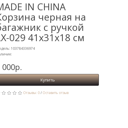
MADE IN CHINA
Корзина черная на
багажник с ручкой
LX-029 41х31х18 см
дель: 103784336974
личие:
 000р.
Купить
Отзывы: 0
/
Оставить отзыв