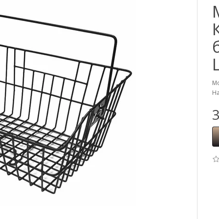
Мо
На
3