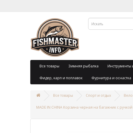
Все товары
Зимняя рыбалка
Инструменты 
Фидер, карп и поплавок
Фурнитура и оснастка
Все товары
Спорт и отдых
Вело
MADE IN CHINA Корзина черная на багажник с ручкой 