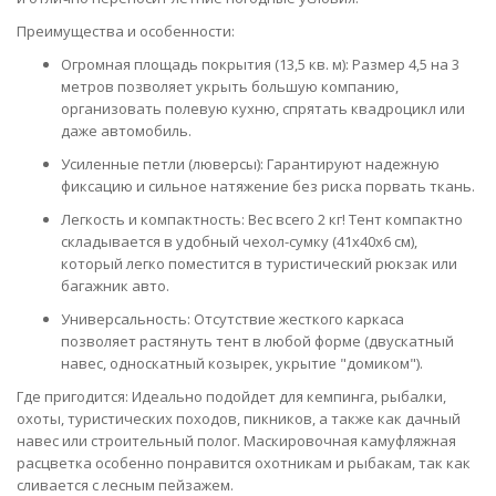
Преимущества и особенности:
Огромная площадь покрытия (13,5 кв. м): Размер 4,5 на 3
метров позволяет укрыть большую компанию,
организовать полевую кухню, спрятать квадроцикл или
даже автомобиль.
Усиленные петли (люверсы): Гарантируют надежную
фиксацию и сильное натяжение без риска порвать ткань.
Легкость и компактность: Вес всего 2 кг! Тент компактно
складывается в удобный чехол-сумку (41x40x6 см),
который легко поместится в туристический рюкзак или
багажник авто.
Универсальность: Отсутствие жесткого каркаса
позволяет растянуть тент в любой форме (двускатный
навес, односкатный козырек, укрытие "домиком").
Где пригодится: Идеально подойдет для кемпинга, рыбалки,
охоты, туристических походов, пикников, а также как дачный
навес или строительный полог. Маскировочная камуфляжная
расцветка особенно понравится охотникам и рыбакам, так как
сливается с лесным пейзажем.