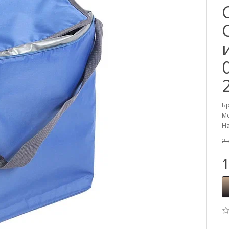
Б
Мо
На
2 
1