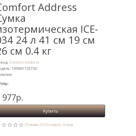
Comfort Address
Сумка
изотермическая ICE-
034 24 л 41 см 19 см
26 см 0.4 кг
ренд:
Comfort Address
дель: 100961725730
личие:
758р.
 977р.
Купить
Отзывы: 0
/
Оставить отзыв