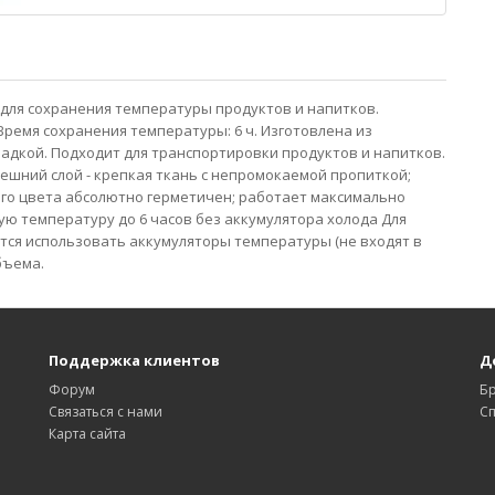
 для сохранения температуры продуктов и напитков.
 Время сохранения температуры: 6 ч. Изготовлена из
дкой. Подходит для транспортировки продуктов и напитков.
нешний слой - крепкая ткань с непромокаемой пропиткой;
ого цвета абсолютно герметичен; работает максимально
ую температуру до 6 часов без аккумулятора холода Для
ся использовать аккумуляторы температуры (не входят в
бъема.
Поддержка клиентов
Д
Форум
Б
Связаться с нами
С
Карта сайта