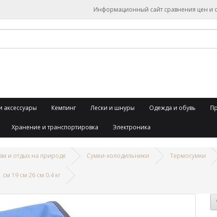
Информационный сайт сравнения цен и об
и аксессуары
Кемпинг
Лески и шнуры
Одежда и обувь
П
Хранение и транспортировка
Электроника
зм и отдых на природе
Сумки-холодильники
Термосумки
см 19 см 26 см 0.4 кг