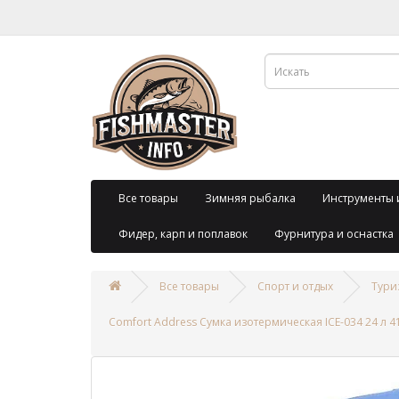
Все товары
Зимняя рыбалка
Инструменты 
Фидер, карп и поплавок
Фурнитура и оснастка
Все товары
Спорт и отдых
Тури
Comfort Address Сумка изотермическая ICE-034 24 л 41 