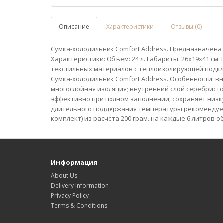
Описание
Характеристики
Отзывы (0)
Сумка-холодильник Comfort Address. Предназначена
Характеристики: Объем: 24 л. Габариты: 26х19х41 см.
текстильных материалов с теплоизолирующей подкла
Сумка-холодильник Comfort Address. Особенности: в
многослойная изоляция; внутренний слой серебрист
эффективно при полном заполнении; сохраняет низк
длительного поддержания температуры рекомендует
комплект) из расчета 200 грам. на каждые 6 литров о
Информация
About Us
Delivery Information
Privacy Policy
Terms & Conditions