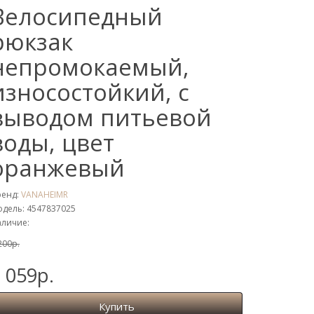
Велосипедный
рюкзак
непромокаемый,
износостойкий, с
выводом питьевой
воды, цвет
оранжевый
ренд:
VANAHEIMR
дель: 4547837025
личие:
200р.
 059р.
Купить