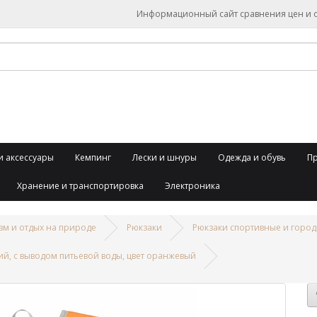
Информационный сайт сравнения цен и об
и аксессуары
Кемпинг
Лески и шнуры
Одежда и обувь
П
Хранение и транспортировка
Электроника
зм и отдых на природе
Рюкзаки
Рюкзаки спортивные и город
, с выводом питьевой воды, цвет оранжевый