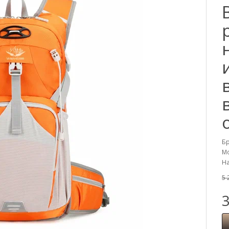
Б
Мо
На
5 
3