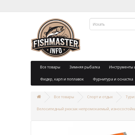
Все товары
Зимняя рыбалка
Инструменты 
Фидер, карп и поплавок
Фурнитура и оснастка
Все товары
Спорт и отдых
Тури
Велосипедный рюкзак непромокаемый, износостойкий