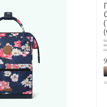
Б
Мо
На
9