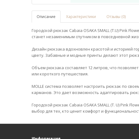
Описание
Характеристики
Отзывы (0)
Городской рюкзак Cabaia OSAKA SMALL (T.U) Pink Flow
станет незаменимым спутником в повседневной жиз
Дизайн рюкзака вдохновлен красотой и историей го
цвету. Забавные и модные принты делают этот рюк
Объем рюкзака составляет 12 литров, что позволяе
или короткого путешествия.
MOLLE система позволяет настроить рюкзак по своем
карманов. Это дает возможность адаптировать рюкз
Городской рюкзак Cabaia OSAKA SMALL (T. U) Pink Flow
выбор для тех, кто ценит комфорт и функциональнос
Информация