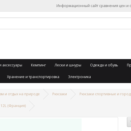
Информационный сайт сравнения цен и об
и аксессуары
Кемпинг
Лески и шнуры
Одежда и обувь
П
Хранение и транспортировка
Электроника
зм и отдых на природе
Рюкзаки
Рюкзаки спортивные и город
 12L (Франция)