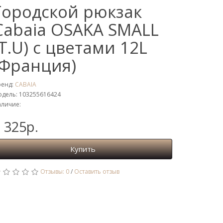
Городской рюкзак
Cabaia OSAKA SMALL
(T.U) с цветами 12L
(Франция)
ренд:
CABAIA
дель: 103255616424
личие:
 325р.
Купить
Отзывы: 0
/
Оставить отзыв