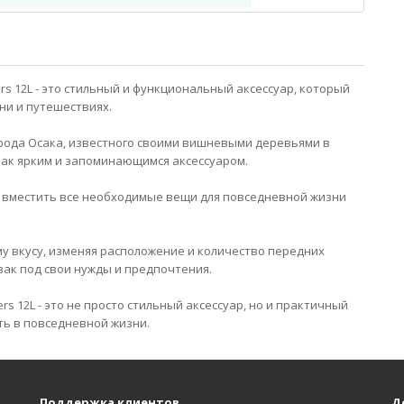
ers 12L - это стильный и функциональный аксессуар, который
ни и путешествиях.
рода Осака, известного своими вишневыми деревьями в
зак ярким и запоминающимся аксессуаром.
т вместить все необходимые вещи для повседневной жизни
у вкусу, изменяя расположение и количество передних
ак под свои нужды и предпочтения.
ers 12L - это не просто стильный аксессуар, но и практичный
ть в повседневной жизни.
Поддержка клиентов
Д