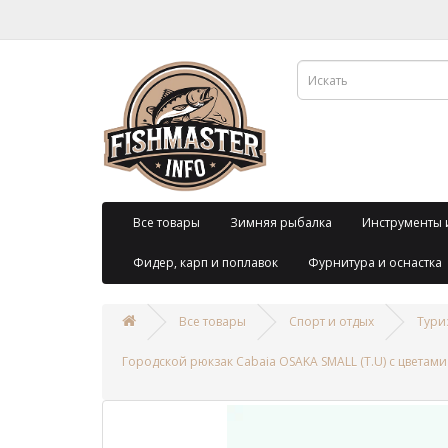
Все товары
Зимняя рыбалка
Инструменты 
Фидер, карп и поплавок
Фурнитура и оснастка
Все товары
Спорт и отдых
Тури
Городской рюкзак Cabaia OSAKA SMALL (T.U) с цветами