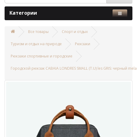
Категории
Все товары
Спорт и отдых
Туризм и отдых на природе
Рюкзаки
Рюкзаки спортивные и городские
Городской рюкзак CABAIA LONDRES SMALL (T.U) les GRIS: черный mel