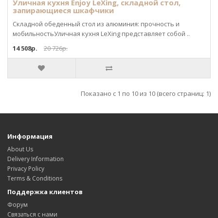
Уличная кухня Enjoy LeXing, складной стол,
запирающиеся шкафчики
Складной обеденный стол из алюминия: прочность и
мобильностьУличная кухня LeXing представляет собой ..
14 508р.
20 726р.
Показано с 1 по 10 из 10 (всего страниц: 1)
Информация
About Us
Delivery Information
Privacy Policy
Terms & Conditions
Поддержка клиентов
Форум
Связаться с нами