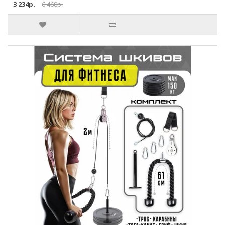
3 234р.
6 468р.