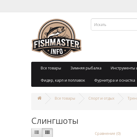
Все товары
Зимняя рыбалка
Инструменты 
Фидер, карп и поплавок
Фурнитура и оснастка
Все товары
Спорт и отдых
Трен
Слингшоты
Сравнение (0)