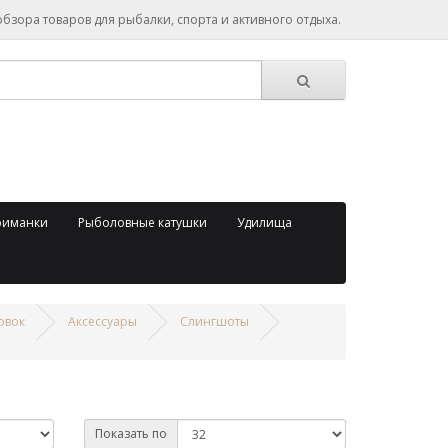
зора товаров для рыбалки, спорта и активного отдыха.
риманки
Рыболовные катушки
Удилища
овок
Аксессуары
Слингшоты
Показать по