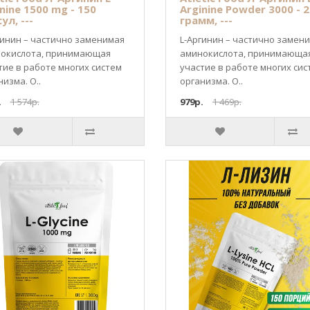
nine 1500 mg - 150
Arginine Powder 3000 - 
ул, ---
грамм, ---
гинин – частично заменимая
L-Аргинин – частично замен
окислота, принимающая
аминокислота, принимающа
тие в работе многих систем
участие в работе многих сис
изма. О..
организма. О..
.
1 574р.
979р.
1 469р.