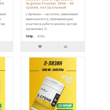
200
Arginine Powder 3000 - 90
грамм, натуральный
имая
L-Аргинин – частично заменимая
я
аминокислота, принимающая
тем
участие в работе многих систем
организма. О..
559р.
839р.