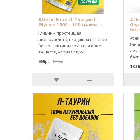
Atletic Food Л-Глицин L-
Atle
Glycine 1000 - 100 грамм, ---
Glyc
без
Глицин – простейшая
Atlet
аминокислота, входящая в состав
Глиц
белков, активизирующая обмен
амин
веществ, нормализую..
белк
559р.
839р.
1 036