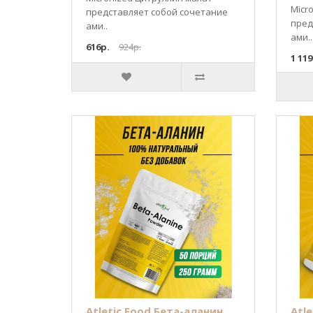
Micr
представляет собой сочетание
пред
ами..
ами..
616р.
924р.
1 119
Atletic Food Бета-аланин
Atle