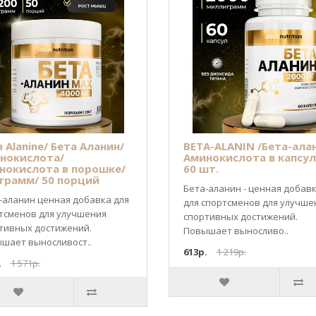
 Alanine/ Бета Аланин/
BETA-ALANIN /Бета-ала
нокислота/
Аминокислота в капсул
нокислота в порошке/
60 шт.
 грамм/ 50 порций
Бета-аланин - ценная добав
-аланин ценная добавка для
для спортсменов для улучше
тсменов для улучшения
спортивных достижений.
тивных достижений.
Повышает выносливо..
шает выносливост..
613р.
1 219р.
.
1 571р.