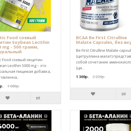
etic Food соевый
BCAA Be First Citrulline
итин Soybean Lecithin
Malate Capsules, без вк
0 mg - 500 грамм,
Be First Citrulline Malate capsu
уральный
(цитруллина малат) предста
tic Food соевый лецитин
собой сочетание аминокисл
an Lecithin 5000 mg – это
(ци..
ральная пищевая добавка,
1 369р.
2 220р.
товленна..
р.
1 686р.