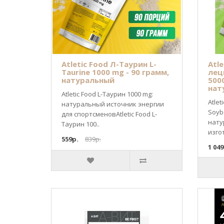
Atletic Food Л-Таурин L-
Atl
Taurine 1000 mg - 90 грамм,
лец
натуральный
500
нат
Atletic Food L-Таурин 1000 mg:
Atle
натуральный источник энергии
Soybe
для спортсменовAtletic Food L-
нату
Таурин 100..
изго
559р.
839р.
1 049