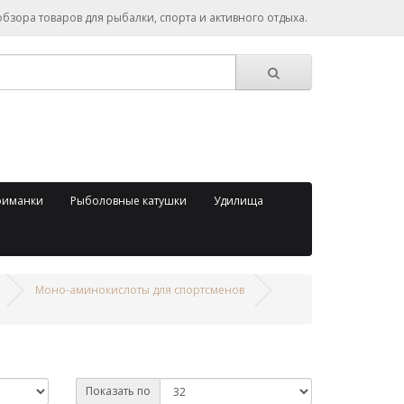
зора товаров для рыбалки, спорта и активного отдыха.
риманки
Рыболовные катушки
Удилища
Моно-аминокислоты для спортсменов
Показать по