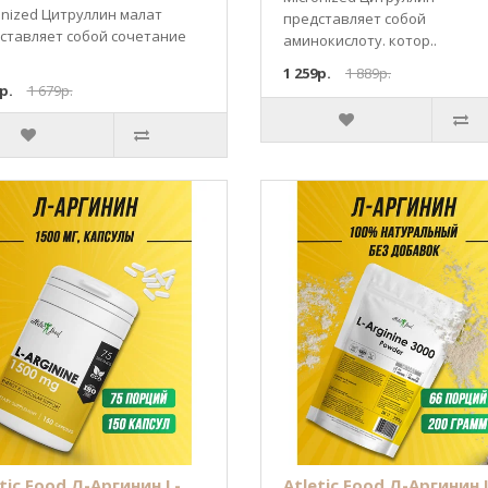
onized Цитруллин малат
представляет собой
ставляет собой сочетание
аминокислоту. котор..
1 259р.
1 889р.
р.
1 679р.
tic Food Л-Аргинин L-
Atletic Food Л-Аргинин 