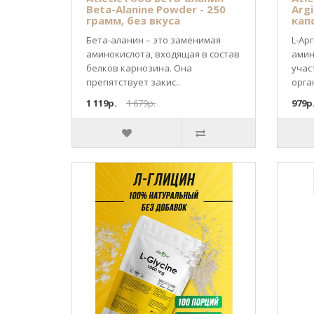
Beta-Alanine Powder - 250
Argi
грамм, без вкуса
капс
Бета-аланин – это заменимая
L-Ар
аминокислота, входящая в состав
амин
белков карнозина. Она
учас
препятствует закис..
орган
1 119р.
1 679р.
979р