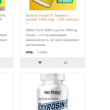
00%
Atletic Food Л-Лизин L-
00
Lysine 1000 mg - 120 капсул,
---
Atletic Food 100% L-Lysine 1000 mg
имая
Лизин – это незаменимая
емая
аминокислота, не синтезируемая
организмом..
899р.
1 349р.