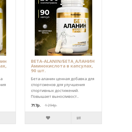
нин
BETA-ALANIN/БЕТА_АЛАНИН
ах,
Аминокислота в капсулах,
90 шт.
ка
Бета-аланин ценная добавка для
ния
спортсменов для улучшения
спортивных достижений.
Повышает выносливост..
717р.
1 294р.