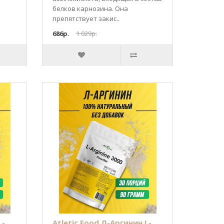
белков карнозина. Она
препятствует закис..
686р.
1 029р.
L-
Atletic Food Л-Аргинин L-