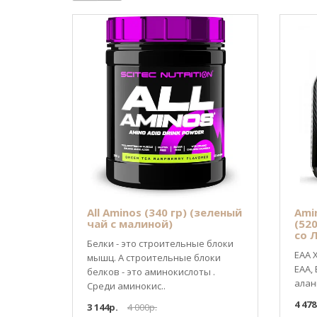
All Aminos (340 гр) (зеленый
Ami
чай с малиной)
(52
со 
Белки - это строительные блоки
EAA 
мышц. А строительные блоки
ЕАА, 
белков - это аминокислоты .
алани
Среди аминокис..
4 478
3 144р.
4 000р.