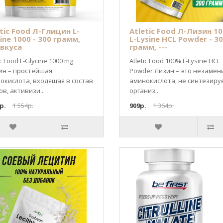
tic Food Л-Глицин L-
Atletic Food Л-Лизин 1
ine 1000 - 300 грамм,
L-Lysine HCL Powder - 3
 вкуса
грамм, ---
ic Food L-Glycine 1000 mg
Atletic Food 100% L-Lysine HCL
ин – простейшая
Powder Лизин – это незамен
окислота, входящая в состав
аминокислота, не синтезиру
ов, активизи..
организ..
р.
1 554р.
909р.
1 364р.