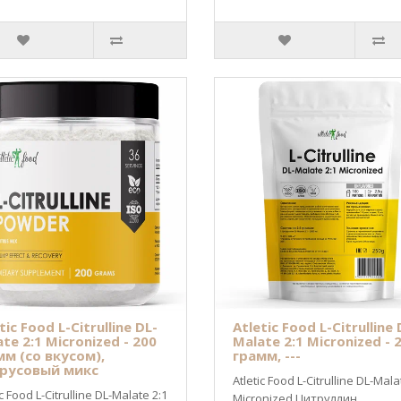
tic Food L-Citrulline DL-
Atletic Food L-Citrulline 
te 2:1 Micronized - 200
Malate 2:1 Micronized - 
мм (со вкусом),
грамм, ---
русовый микс
Atletic Food L-Citrulline DL-Mala
ic Food L-Citrulline DL-Malate 2:1
Micronized Цитруллин