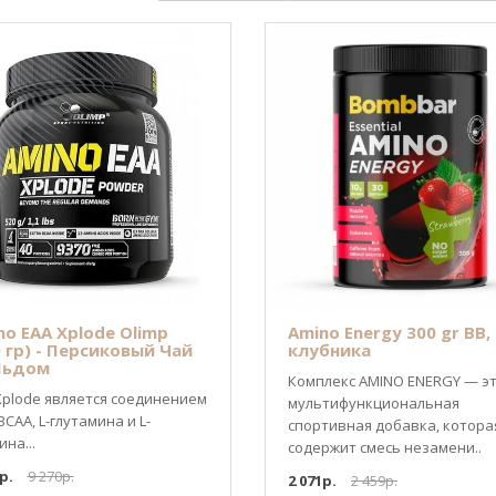
no EAA Xplode Olimp
Amino Energy 300 gr BB,
0 гр) - Персиковый Чай
клубника
Льдом
Комплекс AMINO ENERGY — э
Xplode является соединением
мультифункциональная
BCAA, L-глутамина и L-
спортивная добавка, котора
на...
содержит смесь незамени..
р.
9 270р.
2 071р.
2 459р.