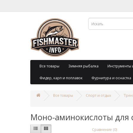
Все товары
Зимняя рыбалка
Инструменты 
Фидер, карп и поплавок
Фурнитура и оснастка
Все товары
Спорт и отдых
Трен
Моно-аминокислоты для 
Сравнение (0)