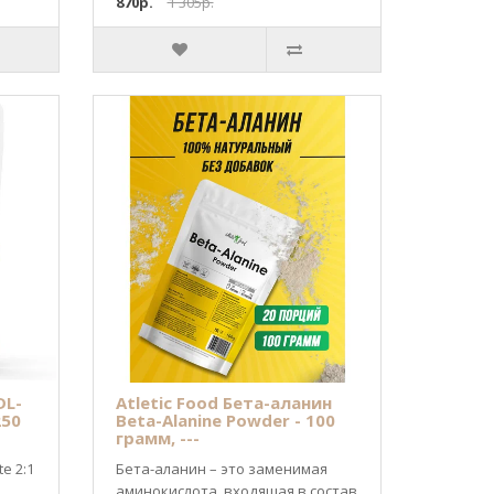
870р.
1 305р.
DL-
Atletic Food Бета-аланин
250
Beta-Alanine Powder - 100
грамм, ---
te 2:1
Бета-аланин – это заменимая
аминокислота, входящая в состав