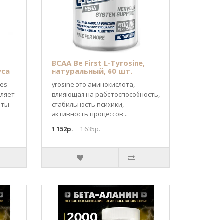
BCAA Be First L-Tyrosine,
уса
натуральный, 60 шт.
les
yrosine это аминокислота,
вляет
влияющая на работоспособность,
оты
стабильность психики,
активность процессов ..
1 152р.
1 635р.