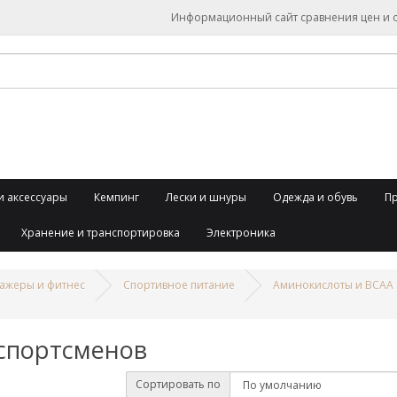
Информационный сайт сравнения цен и об
и аксессуары
Кемпинг
Лески и шнуры
Одежда и обувь
П
Хранение и транспортировка
Электроника
ажеры и фитнес
Спортивное питание
Аминокислоты и BCAA
спортсменов
Сортировать по