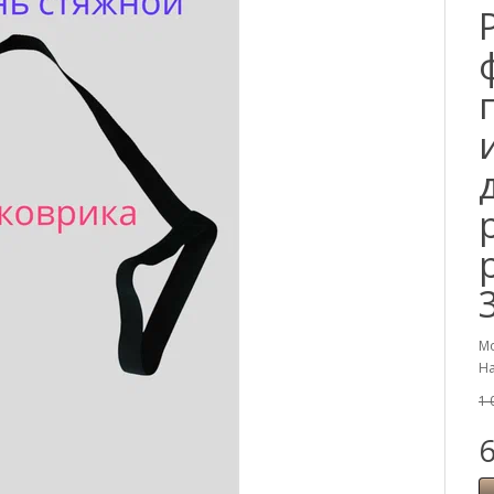
Мо
На
1 
6