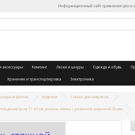
Информационный сайт сравнения цен и об
и аксессуары
Кемпинг
Лески и шнуры
Одежда и обувь
П
Хранение и транспортировка
Электроника
ажеры и фитнес
Коврики
Стяжки для ковриков
атов диаметром 17-30 см, ремень лямка с резинкой шириной 30 мм