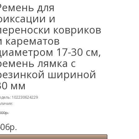
Ремень для
фиксации и
переноски ковриков
и карематов
диаметром 17-30 см,
ремень лямка с
резинкой шириной
30 мм
дель: 102230624229
личие:
000р.
06р.