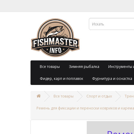
Все товары
Зимняя рыбалка
Инструменты 
Фидер, карп и поплавок
Фурнитура и оснастка
Все товары
Спорт и отдых
Трен
Ремень для фиксации и переноски ковриков и карем