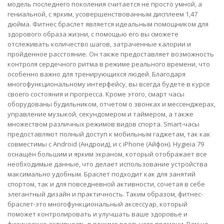
модель последнего поколения считается не просто умной, а
гениальной, с ярким, усовершенствованным дисплеем 1,47
дюйма. Фитнес браслет является идеальным помощником для
здорового образа жизни, с помощью его вы сможете
отслеживать количество шагов, затраченные калории и
пройденное расстояние. Он также предоставляет возможность
контроля сердечного ритма в режиме реального времени, что
особенно важно для тренирующихся людей. Благодаря
многофункциональному интерфейсу, вы всегда будете в курсе
своего состояния и прогресса. Кроме этого, смарт часы
оборудованы будильником, отчетом о звонках и мессенджерах,
управление музыкой, секундомером и таймером, а также
множеством различных режимов видов спорта. Smart-часы
предоставляют полный доступ к мобильным гаджетам, так как
совместимы с Android (Андроид), и с iPhone (Айфон). Hygieia 79
оснащён большим и ярким экраном, который отображает все
необходимые данные, что делает использование устройства
максимально удобным. Браслет подходит как для занятий
спортом, так и для повседневной активности, сочетая в себе
элегантный дизайн и практичность. Таким образом, фитнес-
браслет-это многофункциональный аксессуар, который
поможет контролировать и улучшать ваше здоровье и