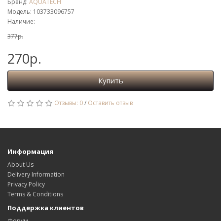
Бренд:
AQUATECH
Модель: 103733096757
Наличие:
377р.
270р.
Купить
Отзывы: 0
/
Оставить отзыв
Информация
About Us
Delivery Information
Privacy Policy
Terms & Conditions
Поддержка клиентов
Форум