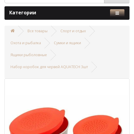
Категории
Все товары
Спорт и отдых
Охота и рыбалка
Сумки и ящики
Ящики рыболовные
Набор коробок для червей AQUATECH 3шт