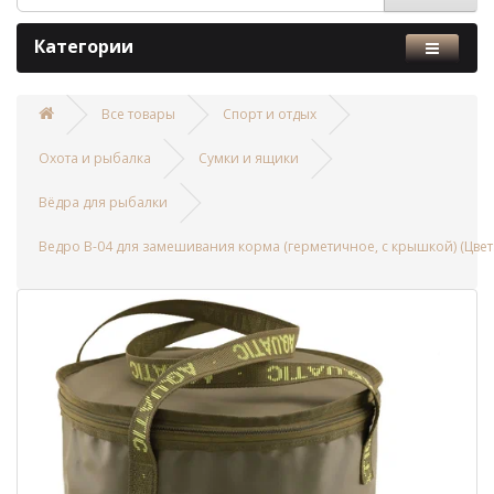
Категории
Все товары
Спорт и отдых
Охота и рыбалка
Сумки и ящики
Вёдра для рыбалки
Ведро В-04 для замешивания корма (герметичное, с крышкой) (Цвет: