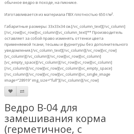
обычное ведро в походе, на пикнике.
Изготавливается из материала ПВХ плотностью 650 г/м².
Габаритные размеры: 33х33х34 см.[/vc_column_text][/vc_column]
[/vc_row][vc_row][vc_column][vc_column_text]** Производитель
оставляет за собой право изменять оттенки цвета
применяемой ткани, тесьмы и фурнитуры без дополнительного
уведомления.[/vc_column_text][/vc_column][/vc_row][vc_row]
[vc_column][/vc_column][/vc_row][vc_row][vc_column]
[vc_empty_space][/vc_column][/vc_row][vc_row][vc_column]
[/vc_column][/vc_row][vc_row][vc_column][vc_empty_space]
[/vc_column][/vc_row][vc_row][vc_column][vc_single_image
image=”28919″ img_size=”full”][/vc_column][/vc_row]
Ведро В-04 для
замешивания корма
(герметичное, с