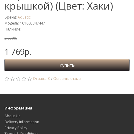
крышкой) (Цвет: Хаки)
Бренд:
Aquatic
Модель: 101603347447
Наличие:
2 830р.
1 769р.
Купить
Отзывы: 0
/
Оставить отзыв
Информация
About Us
Delivery Information
Privacy Policy
Terms & Conditions