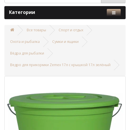
Категории
Все товары
Спорт и отдых
Охота и рыбалка
Сумки и ящики
Вёдра для рыбалки
Ведро для прикормки Zemex 17л с крышкой 17л зелёный