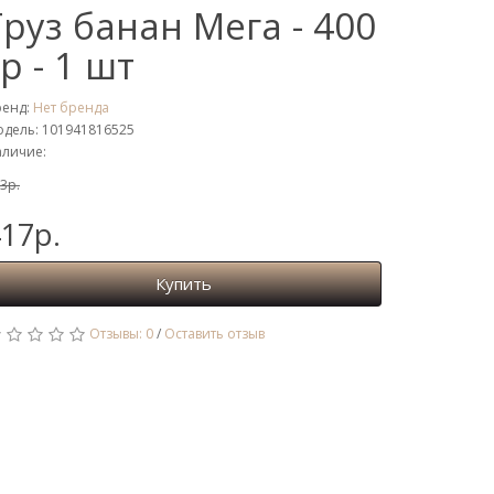
Груз банан Мега - 400
гр - 1 шт
ренд:
Нет бренда
дель: 101941816525
личие:
3р.
17р.
Купить
Отзывы: 0
/
Оставить отзыв