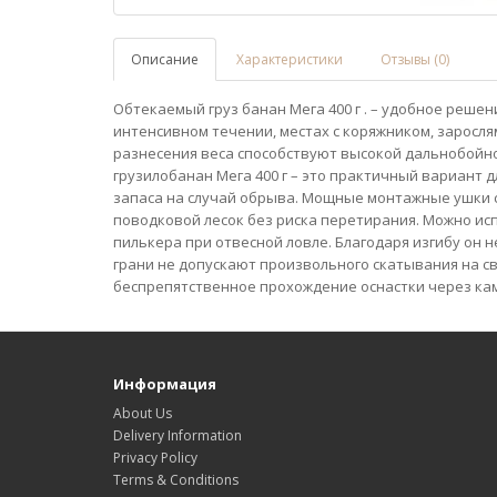
Описание
Характеристики
Отзывы (0)
Обтекаемый груз банан Мега 400 г . – удобное решен
интенсивном течении, местах с коряжником, заросл
разнесения веса способствуют высокой дальнобойно
грузилобанан Мега 400 г – это практичный вариант 
запаса на случай обрыва. Мощные монтажные ушки
поводковой лесок без риска перетирания. Можно исп
пилькера при отвесной ловле. Благодаря изгибу он н
грани не допускают произвольного скатывания на с
беспрепятственное прохождение оснастки через кам
Информация
About Us
Delivery Information
Privacy Policy
Terms & Conditions