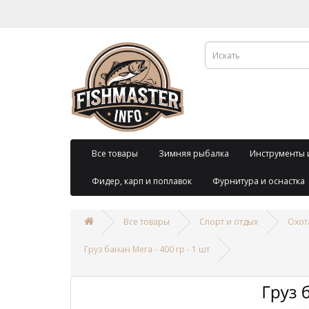
Все товары
Зимняя рыбалка
Инструменты 
Фидер, карп и поплавок
Фурнитура и оснастка
Все товары
Спорт и отдых
Охот
Груз банан Мега - 400 гр - 1 шт