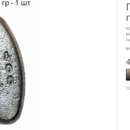
Б
Мо
На
51
4