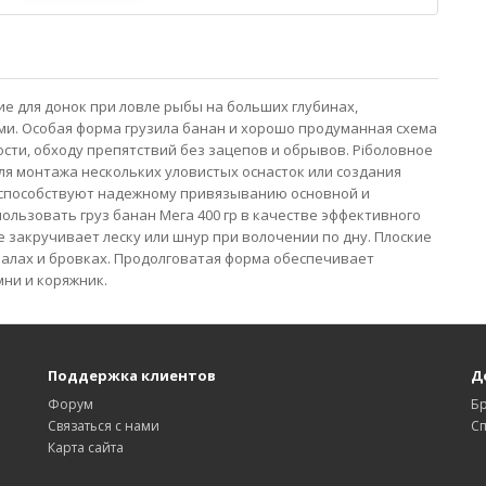
ие для донок при ловле рыбы на больших глубинах,
ями. Особая форма грузила банан и хорошо продуманная схема
сти, обходу препятствий без зацепов и обрывов. Ріболовное
для монтажа нескольких уловистых оснасток или создания
 способствуют надежному привязыванию основной и
ользовать груз банан Мега 400 гр в качестве эффективного
е закручивает леску или шнур при волочении по дну. Плоские
валах и бровках. Продолговатая форма обеспечивает
ни и коряжник.
Поддержка клиентов
Д
Форум
Б
Связаться с нами
С
Карта сайта