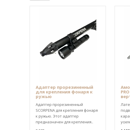
Адаптер прорезиненный
Амо
для крепления фонаря к
PRO
ружью
вер
Адаптер прорезиненный
Лате
SCORPENA для крепления фонаря
подв
к ружью. Этот адаптер
кара
предназначен для крепления..
усил