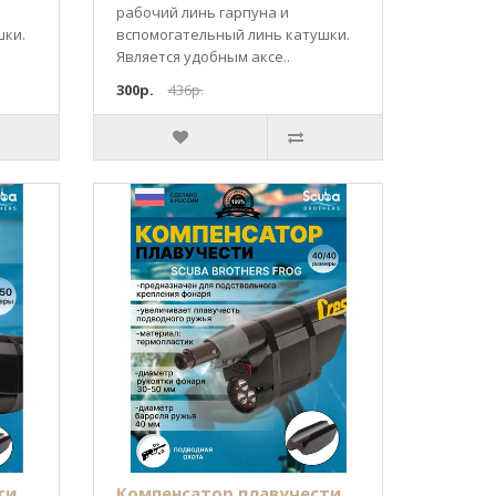
рабочий линь гарпуна и
шки.
вспомогательный линь катушки.
Является удобным аксе..
300р.
436р.
ти
Компенсатор плавучести