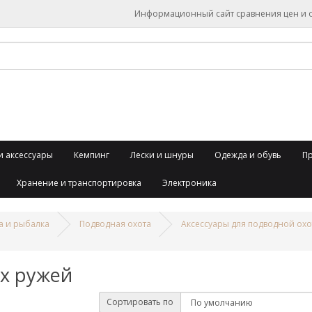
Информационный сайт сравнения цен и об
и аксессуары
Кемпинг
Лески и шнуры
Одежда и обувь
П
Хранение и транспортировка
Электроника
а и рыбалка
Подводная охота
Аксессуары для подводной ох
х ружей
Сортировать по