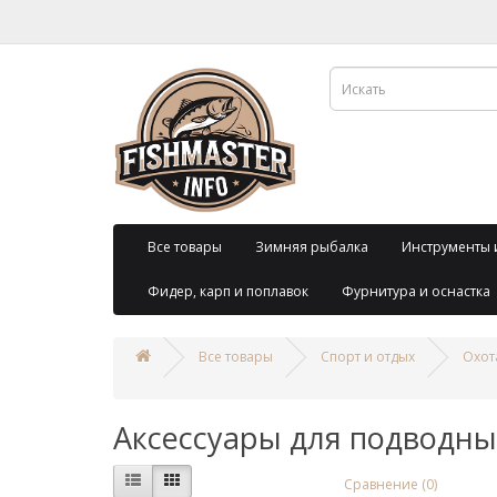
Все товары
Зимняя рыбалка
Инструменты 
Фидер, карп и поплавок
Фурнитура и оснастка
Все товары
Спорт и отдых
Охот
Аксессуары для подводны
Сравнение (0)