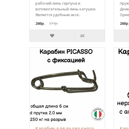
рабочий линь гарпуна и
пруж
вспомогательный линь катушки.
Диам
Является удобным аксе..
Орие
260р.
377р.
260р
Карабин для подводного
Кар