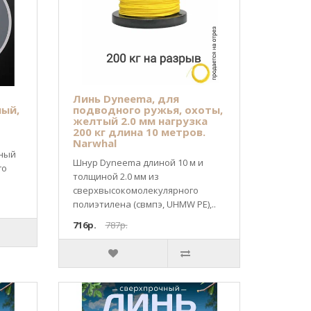
Линь Dyneema, для
лый,
подводного ружья, охоты,
желтый 2.0 мм нагрузка
200 кг длина 10 метров.
Narwhal
чный
Шнур Dyneema длиной 10 м и
го
толщиной 2.0 мм из
cверхвысокомолекулярного
полиэтилена (свмпэ, UHMW PE),..
716р.
787р.