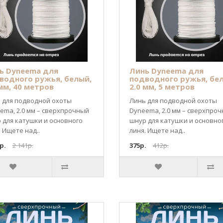
ь Dyneema для
Линь Dyneema для
водного ружья, белый,
подводного ружья, бе
 мм, 40 метров
2.0 мм, 5 метров
 для подводной охоты
Линь для подводной охоты
ema, 2.0 мм – сверхпрочный
Dyneema, 2.0 мм – сверхпро
 для катушки и основного
шнур для катушки и основно
. Ищете над..
линя. Ищете над..
р.
2 141р.
375р.
412р.