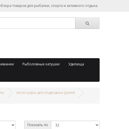
зора товаров для рыбалки, спорта и активного отдыха.
риманки
Рыболовные катушки
Удилища
оты
Аксессуары для подводных ружей
Показать по