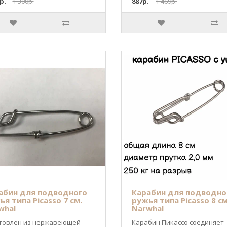
р.
1 300р.
887р.
1 469р.
абин для подводного
Карабин для подводно
я типа Picasso 7 см.
ружья типа Picasso 8 см
whal
Narwhal
товлен из нержавеющей
Карабин Пикассо соединяет