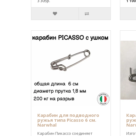
3 305р.
1 100
Карабин для подводного
Кар
ружья типа Picasso 6 см.
ружь
Narwhal
Nar
Карабин Пикассо соединяет
Изго