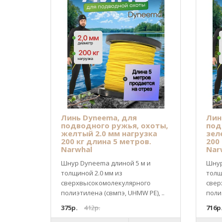
Линь Dyneema, для
Лин
подводного ружья, охоты,
под
желтый 2.0 мм нагрузка
зел
200 кг длина 5 метров.
200
Narwhal
Nar
Шнур Dyneema длиной 5 м и
Шнур
толщиной 2.0 мм из
толщ
cверхвысокомолекулярного
cвер
полиэтилена (свмпэ, UHMW PE), ..
поли
375р.
412р.
716р