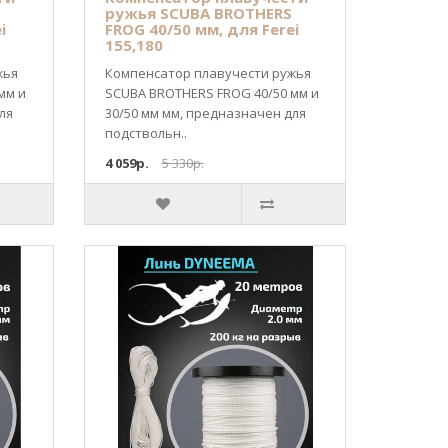
ружья SCUBA BROTHERS
i
FROG 40/50 мм, для Ferei
155,180
жья
Компенсатор плавучести ружья
мм и
SCUBA BROTHERS FROG 40/50 мм и
ля
30/50 мм мм, предназначен для
подствольн..
4 059р.
5 330р.