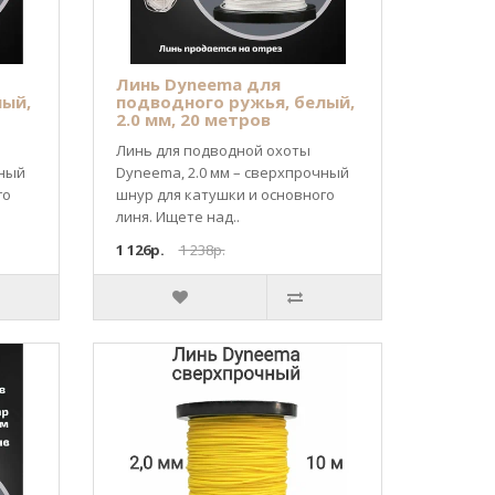
Линь Dyneema для
лый,
подводного ружья, белый,
2.0 мм, 20 метров
Линь для подводной охоты
чный
Dyneema, 2.0 мм – сверхпрочный
го
шнур для катушки и основного
линя. Ищете над..
1 126р.
1 238р.