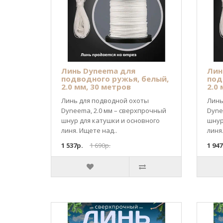
Линь Dyneema для
Лин
подводного ружья, белый,
под
2.0 мм, 30 метров
2.0
Линь для подводной охоты
Линь
Dyneema, 2.0 мм – сверхпрочный
Dyne
шнур для катушки и основного
шнур
линя. Ищете над..
линя
1 537р.
1 690р.
1 947