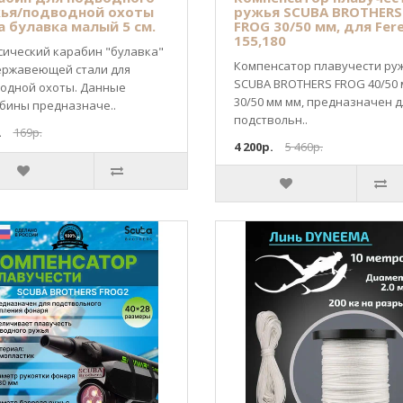
ья/подводной охоты
ружья SCUBA BROTHERS
а булавка малый 5 см.
FROG 30/50 мм, для Fere
155,180
сический карабин "булавка"
Компенсатор плавучести ру
ержавеющей стали для
SCUBA BROTHERS FROG 40/50 
одной охоты. Данные
30/50 мм мм, предназначен д
бины предназначе..
подствольн..
.
169р.
4 200р.
5 460р.