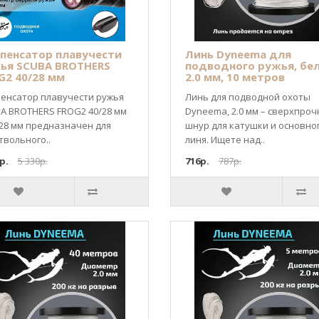
пенсатор плавучести
Линь Dyneema для
ья SCUBA BROTHERS
подводного ружья, бе
G2 40/28 мм
2.0 мм, 10 метров
енсатор плавучести ружья
Линь для подводной охоты
A BROTHERS FROG2 40/28 мм
Dyneema, 2.0 мм – сверхпро
/28 мм предназначен для
шнур для катушки и основно
твольного..
линя. Ищете над..
р.
5 330р.
716р.
787р.