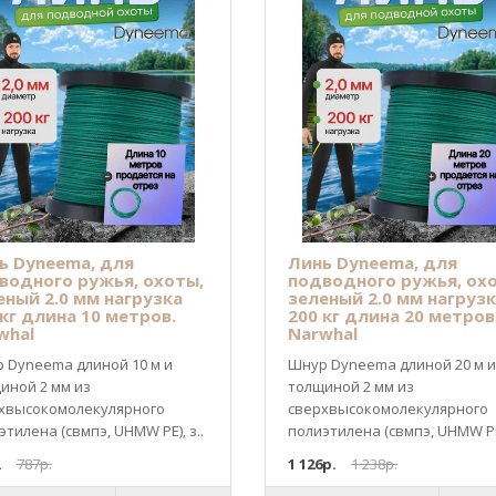
ь Dyneema, для
Линь Dyneema, для
водного ружья, охоты,
подводного ружья, ох
еный 2.0 мм нагрузка
зеленый 2.0 мм нагруз
 кг длина 10 метров.
200 кг длина 20 метров
whal
Narwhal
 Dyneema длиной 10 м и
Шнур Dyneema длиной 20 м и
иной 2 мм из
толщиной 2 мм из
хвысокомолекулярного
cверхвысокомолекулярного
этилена (свмпэ, UHMW PE), з..
полиэтилена (свмпэ, UHMW PE)
.
787р.
1 126р.
1 238р.