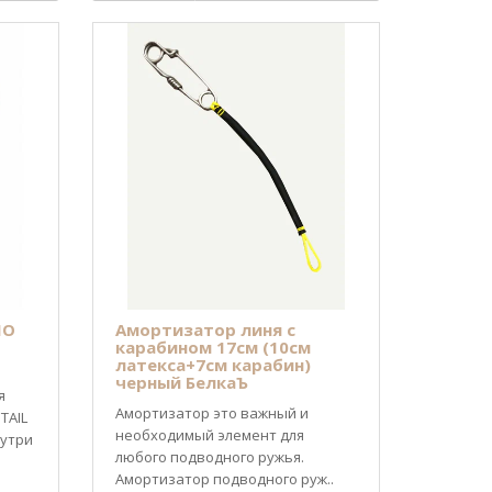
MO
Амортизатор линя с
карабином 17см (10см
латекса+7см карабин)
черный БелкаЪ
я
Амортизатор это важный и
TAIL
необходимый элемент для
нутри
любого подводного ружья.
Амортизатор подводного руж..