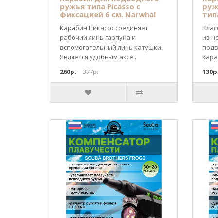
ружья типа Picasso с
руж
фиксацией 6 см. Narwhal
тип
Карабин Пикассо соединяет
Клас
рабочий линь гарпуна и
из н
вспомогательный линь катушки.
подв
Является удобным аксе..
кара
260р.
377р.
130р