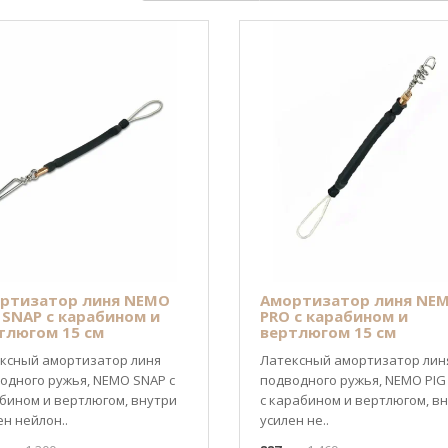
ртизатор линя NEMO
Амортизатор линя NE
 SNAP с карабином и
PRO с карабином и
тлюгом 15 см
вертлюгом 15 см
ксный амортизатор линя
Латексный амортизатор лин
одного ружья, NEMO SNAP с
подводного ружья, NEMO PIG 
бином и вертлюгом, внутри
с карабином и вертлюгом, в
ен нейлон..
усилен не..