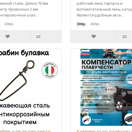
инной стали. Длина 70 мм.
рабочий линь гарпуна и
етр проволоки 2 мм.
вспомогательный линь кату
нтировочное усил..
Является удобным аксе..
.
286р.
300р.
409р.
абин для подводного
Компенсатор плавучес