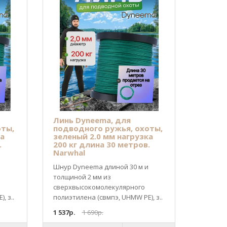
Линь Dyneema, для
оты,
подводного ружья, охоты,
ка
зеленый 2.0 мм нагрузка
.
200 кг длина 30 метров.
Narwhal
Шнур Dyneema длиной 30 м и
толщиной 2 мм из
cверхвысокомолекулярного
, з..
полиэтилена (свмпэ, UHMW PE), з..
1 537р.
1 690р.