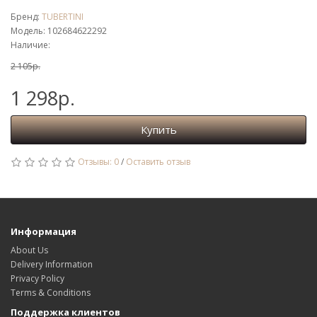
Бренд:
TUBERTINI
Модель: 102684622292
Наличие:
2 105р.
1 298р.
Купить
Отзывы: 0
/
Оставить отзыв
Информация
About Us
Delivery Information
Privacy Policy
Terms & Conditions
Поддержка клиентов