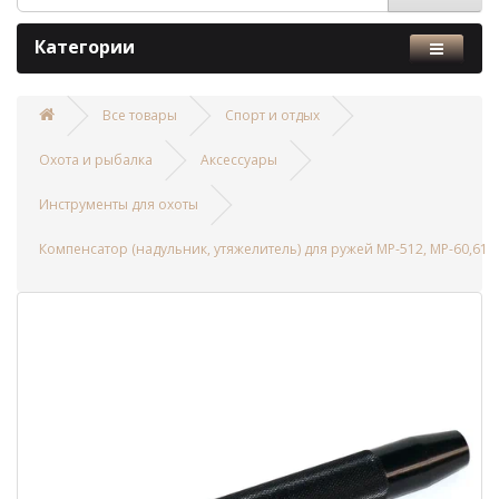
Категории
Все товары
Спорт и отдых
Охота и рыбалка
Аксессуары
Инструменты для охоты
Компенсатор (надульник, утяжелитель) для ружей МР-512, МР-60,61