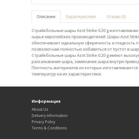
Описание
Характеристики
Отзывы (0)
Страйкбольные шары Azot Strike 0.20 g изготавлив
сырья европейских производителей. Шары Azot Stri
обеспечивает идеальную сферичность и гладкость 
позволил нам полностью избавиться от пустот в шар
Страйкбольные шары Azot Strike 0.20 g имеют высок
раскалывание шара, заминание шара внутри привод
Плотность материалов из которых изготавливаются ш
температур на их характеристики.
Информация
About Us
Delivery Information
Privacy Policy
Terms & Conditions