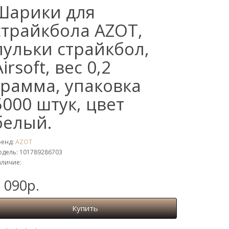
Шарики для
страйкбола AZOT,
пульки страйкбол,
Airsoft, вес 0,2
грамма, упаковка
5000 штук, цвет
белый.
ренд:
AZOT
дель: 101789286703
личие:
 090р.
Купить