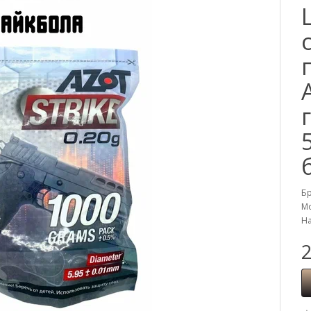
Б
Мо
На
2