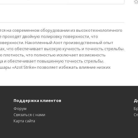
аются на современном оборудовании из высокотехнологичного
ke проходят двойную полировку поверхности, что
поверхности. Накопленный Азот производственный опыт
ах, что обеспечивает высокую кучность и точность стрельбы.
ую плотность, что полностью исключает возможность
а и обеспечивает повышенную точность стрельбы.
ары «Azot Strike» позволяет избежать влияние низких
Поддержка клиентов
Д
Форум
Б
Связаться с нами
С
Карта сайта