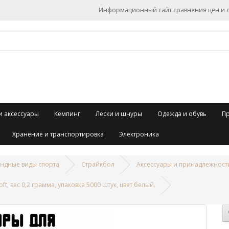
Информационный сайт сравнения цен и об
и аксессуары
Кемпинг
Лески и шнуры
Одежда и обувь
П
Хранение и транспортировка
Электроника
ндные виды спорта
Страйкбол
Аксессуары и принадлежност
t, вес 0,2 грамма, упаковка 5000 штук, цвет белый.