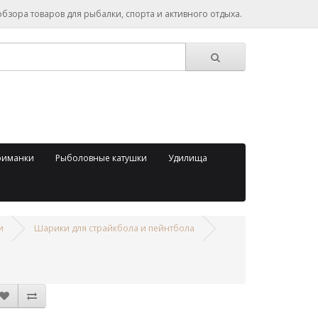
зора товаров для рыбалки, спорта и активного отдыха.
риманки
Рыболовные катушки
Удилища
и
Шарики для страйкбола и пейнтбола