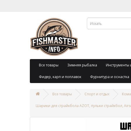
Все товары
Зимняя рыбалка
Инструменты 
Фидер, карп и поплавок
Фурнитура и оснастка
Все товары
Спорт и отдых
Кома
Шарики для страйкбола AZOT, пульки страйкбол, Airsof