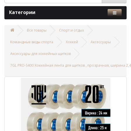
Категории
Все товары
Спорт и отдых
Командные виды спорта
Хоккей
Аксессуары
Аксессуары для хоккейных щитков
7GL PRO-S400 Хоккейная лента для щитков , прозрачная, ширина 2,4 