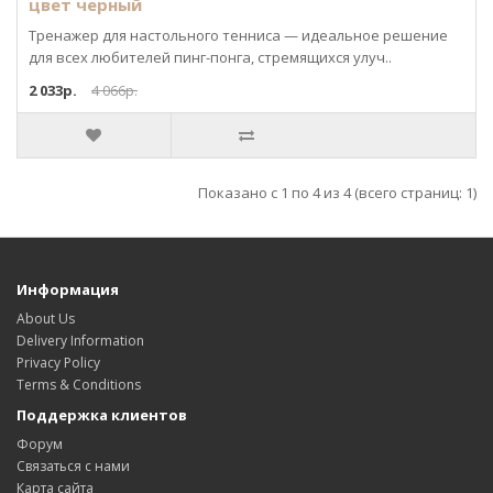
цвет черный
Тренажер для настольного тенниса — идеальное решение
для всех любителей пинг-понга, стремящихся улуч..
2 033р.
4 066р.
Показано с 1 по 4 из 4 (всего страниц: 1)
Информация
About Us
Delivery Information
Privacy Policy
Terms & Conditions
Поддержка клиентов
Форум
Связаться с нами
Карта сайта