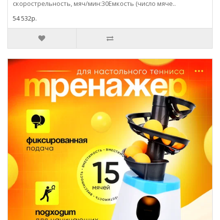
скорострельность, мяч/мин:30Емкость (число мяче..
54 532р.