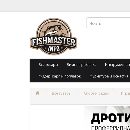
Все товары
Зимняя рыбалка
Инструменты 
Фидер, карп и поплавок
Фурнитура и оснастка
Все товары
Спорт и отдых
Игры