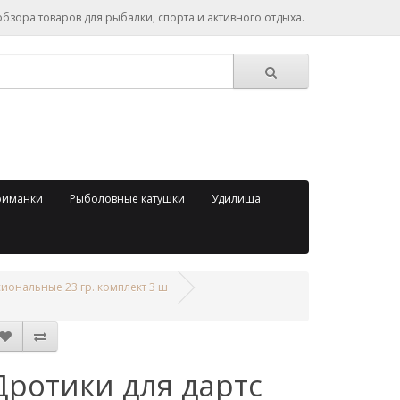
зора товаров для рыбалки, спорта и активного отдыха.
риманки
Рыболовные катушки
Удилища
иональные 23 гр. комплект 3 ш
Дротики для дартс