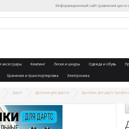
Информационный сайт сравнения цен и об
и аксессуары
Кемпинг
Лески и шнуры
Одежда и обувь
П
Хранение и транспортировка
Электроника
Дартс
Дротики для дартса
Дротики для дартс професс