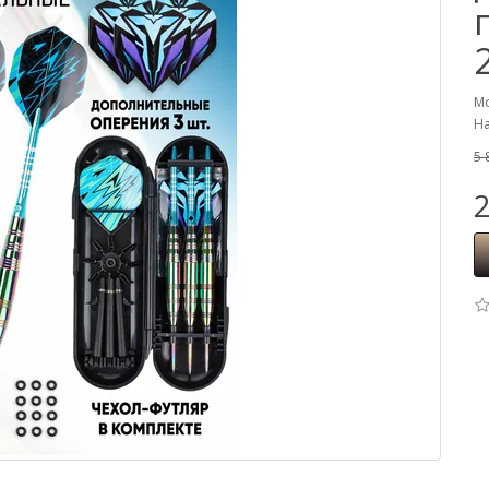
Мо
На
5 
2