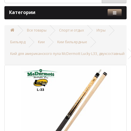
Категории
Все товары
Спорт и отдых
Игры
Бильярд
Кии
Кии бильярдные
Кий для американского пула McDermott Lucky L33, двухсоставный