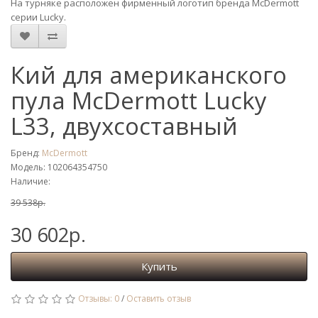
На турняке расположен фирменный логотип бренда McDermott
серии Lucky.
Кий для американского
пула McDermott Lucky
L33, двухсоставный
Бренд:
McDermott
Модель: 102064354750
Наличие:
39 538р.
30 602р.
Купить
Отзывы: 0
/
Оставить отзыв