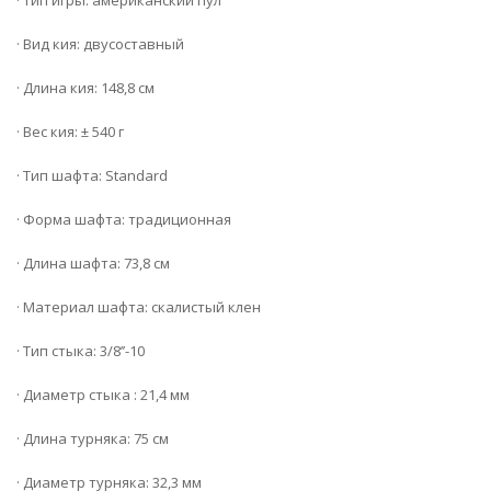
· Тип игры: американский пул
· Вид кия: двусоставный
· Длина кия: 148,8 см
· Вес кия: ± 540 г
· Тип шафта: Standard
· Форма шафта: традиционная
· Длина шафта: 73,8 см
· Материал шафта: скалистый клен
· Тип стыка: 3/8’’-10
· Диаметр стыка : 21,4 мм
· Длина турняка: 75 см
· Диаметр турняка: 32,3 мм