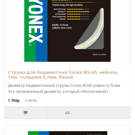
Струна для бадминтона Yonex BG-65, нейлон,
10м, толщина 0,7мм, белая
Диаметр бадминтонной струны Yonex BG65 равен 0,70 мм.
Это проверенный диаметр, который обеспечивает ..
1 706р.
2 657р.