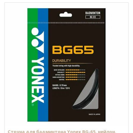
Струна для бадминтона Yonex BG-65, нейлон,