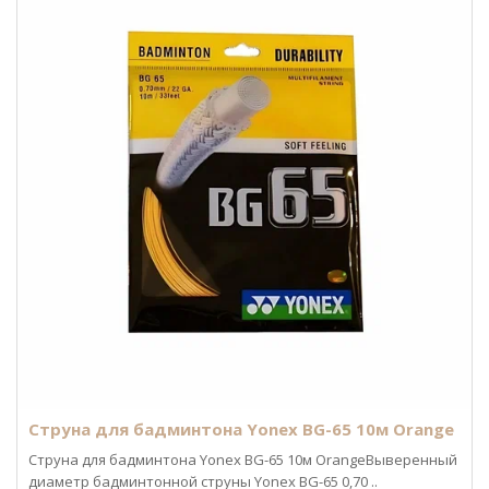
Струна для бадминтона Yonex BG-65 10м Orange
Струна для бадминтона Yonex BG-65 10м OrangeВыверенный
диаметр бадминтонной струны Yonex BG-65 0,70 ..