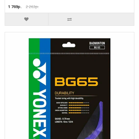
1 769р.
2 263р.