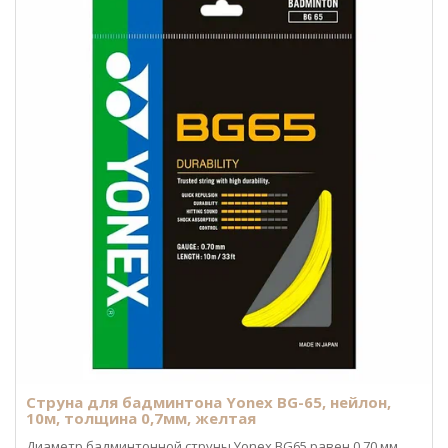
Струна для бадминтона Yonex BG-65, нейлон,
10м, толщина 0,7мм, желтая
Диаметр бадминтонной струны Yonex BG65 равен 0,70 мм.