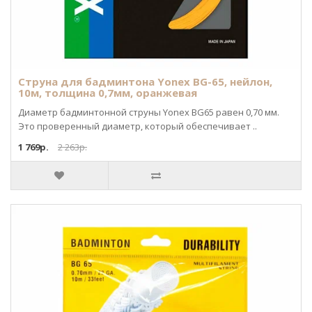
Струна для бадминтона Yonex BG-65, нейлон,
10м, толщина 0,7мм, оранжевая
Диаметр бадминтонной струны Yonex BG65 равен 0,70 мм.
Это проверенный диаметр, который обеспечивает ..
1 769р.
2 263р.