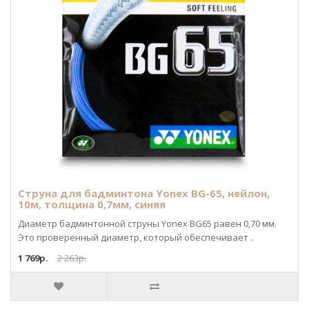
Струна для бадминтона Yonex BG-65, нейлон,
10м, толщина 0,7мм, синяя
Диаметр бадминтонной струны Yonex BG65 равен 0,70 мм.
Это проверенный диаметр, который обеспечивает ..
1 769р.
2 263р.