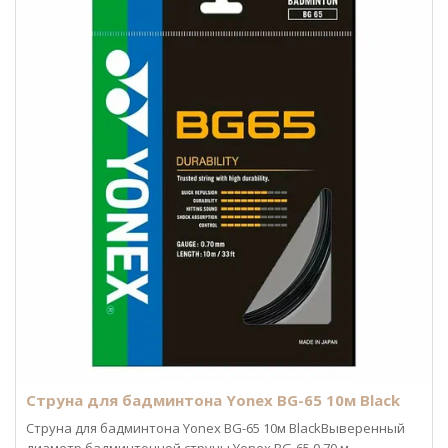
Струна для бадминтона Yonex BG-65 10м Black
Струна для бадминтона Yonex BG-65 10м BlackВыверенный