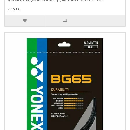
диаметр бадминтонной струны Yonex BG-65 0,70 м..
2 360р.