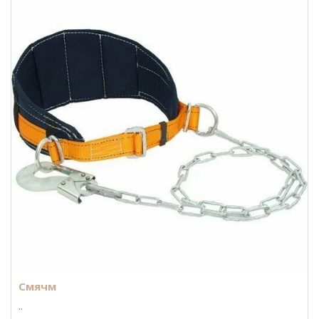
Смячм
..