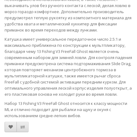
выкачивать улов без ручного контакта с леской, делая ловлю в
мороз гораздо комфортнее. Дополнительно производитель
предусмотрел теплую рукоятку из композитного материала для
удобства хвата и металлический хуккипер для фиксации
приманок во время переходов между лунками.
Катушка имеет универсальное передаточное число 2.5:1 и
максимально приближена по конструкции к мультпликатору,
благодаря чему 13 Fishing V3 FreeFall Ghost является очень
современным набором для зимней ловли. Для контроля падения
приманки предусмотрена система подтормаживания Slide Drag,
которая повторяет механизм центробежного тормоза в
мультипликаторной катушке, также имеется рычаг сброса
FreeFall с удобной системой активации передним курком. Для
оптимального управления леской корпус изделия полуоткрыт, а
его пластиковая основа не холодит руки во время ловли.
Набор 13 Fishing V3 FreeFall Ghost относится к классу мощности
ML и отлично подходит для рыбалки на щуку и окуня с
использованием средне-легких вибов.