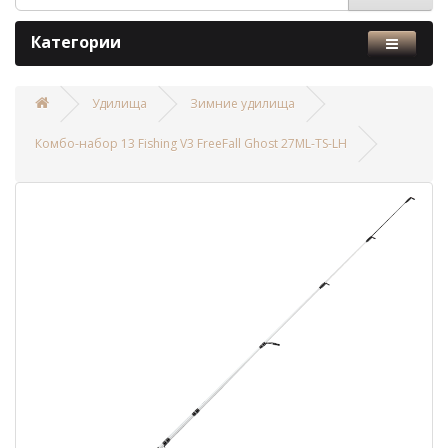
Категории
Удилища
Зимние удилища
Комбо-набор 13 Fishing V3 FreeFall Ghost 27ML-TS-LH