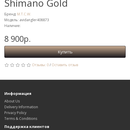
Shimano Gold
Бренд:
M.T.C.W.
Модель: avidangler408873
Наличие:
8 900р.
Купить
Отзывы: 0
/
Оставить отзыв
Информация
About Us
Delivery Information
Privacy Policy
Terms & Conditions
Поддержка клиентов